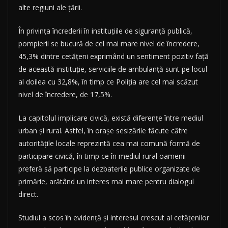
alte regiuni ale ţării.
În privinţa încrederii în instituţiile de siguranţă publică,
pompierii se bucură de cel mai mare nivel de încredere,
45,3% dintre cetăţeni exprimând un sentiment pozitiv faţă
de această instituţie, serviciile de ambulanţă sunt pe locul
al doilea cu 32,8%, în timp ce Poliţia are cel mai scăzut
nivel de încredere, de 17,5%.
La capitolul implicare civică, există diferenţe între mediul
urban şi rural. Astfel, în oraşe sesizările făcute către
autorităţile locale reprezintă cea mai comună formă de
participare civică, în timp ce în mediul rural oamenii
preferă să participe la dezbaterile publice organizate de
primărie, arătând un interes mai mare pentru dialogul
direct.
Studiul a scos în evidenţă şi interesul crescut al cetăţenilor