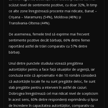
scăzut nivel de sentimente pozitive, cu doar 32%, în timp
ce alte zone înregistrează procente mai ridicate, Banat –
Crişana – Maramureş (54%), Moldova (46%) şi
Transilvania-Oltenia (44%).
De asemenea, femeile tind să exprime mai frecvent
sentimente pozitive decât bărbaţii, 66% dintre femei
raportând astfel de trăiri comparativ cu 57% dintre
bărbaţi.
Unul dintre punctele studiului vizează pregătirea
autorităţilor pentru a face faţă situaţiilor de urgenţă, iar
concluzia este că aproximativ 4 din 10 români consideră
că autorităţile locale fie nu sunt pregătite deloc, fie sunt
slab pregătite pentru a interveni în astfel de cazuri.
Dobrogea înregistrează cel mai ridicat nivel de scepticism
în acest sens, 60% dintre respondenţi exprimându-şi lipsa
de încredere în capacitatea autorităţilor, comparativ cu