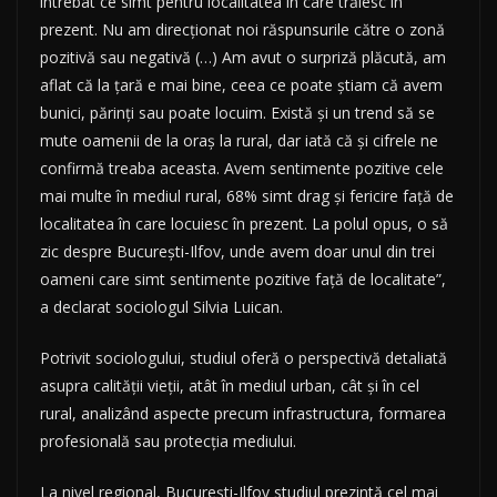
întrebat ce simt pentru localitatea în care trăiesc în
prezent. Nu am direcţionat noi răspunsurile către o zonă
pozitivă sau negativă (…) Am avut o surpriză plăcută, am
aflat că la ţară e mai bine, ceea ce poate ştiam că avem
bunici, părinţi sau poate locuim. Există şi un trend să se
mute oamenii de la oraş la rural, dar iată că şi cifrele ne
confirmă treaba aceasta. Avem sentimente pozitive cele
mai multe în mediul rural, 68% simt drag şi fericire faţă de
localitatea în care locuiesc în prezent. La polul opus, o să
zic despre Bucureşti-Ilfov, unde avem doar unul din trei
oameni care simt sentimente pozitive faţă de localitate”,
a declarat sociologul Silvia Luican.
Potrivit sociologului, studiul oferă o perspectivă detaliată
asupra calităţii vieţii, atât în mediul urban, cât şi în cel
rural, analizând aspecte precum infrastructura, formarea
profesională sau protecţia mediului.
La nivel regional, Bucureşti-Ilfov studiul prezintă cel mai