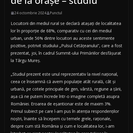
de la oraşe – studiu
24 octombrie 2024
Punctul
Locuitorii din mediul rural se declară ataşaţi de localitatea
lor în proporţie de 68%, comparativ cu cei din mediul
urban, unde 56% dintre locuitori au aceste sentimente
pozitive, potrivit studiului „Pulsul Cetăţeanului”, care a fost
prezentat, joi, în cadrul Summit-ului Primăriilor desfăşurat
la Târgu Mureş.
„Studiul prezent este unul reprezentativ la nivel naţional,
ceea ce înseamnă că avem populaţie atât rurală, cât şi
urbană, pe cotele principale de gen, vârstă, regiune a ţării,
aşa că ne putem încrede într-o imagine completă asupra
României. Eroarea de eşantionar este de maxim 3%.
Primul subiect pe care l-am pus în atenţia respondenţilor
noştri, înainte să începem cu temele grele, raţionale,
despre cum stă România şi cum e localitatea lor, i-am