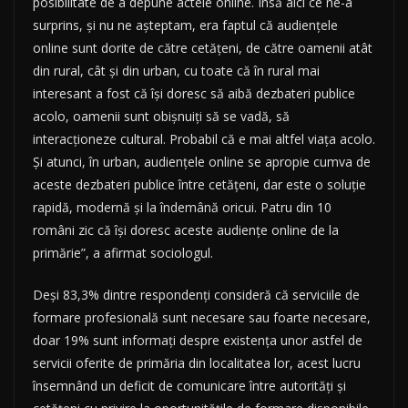
posibilitate de a depune actele online. Însă aici ce ne-a
surprins, şi nu ne aşteptam, era faptul că audienţele
online sunt dorite de către cetăţeni, de către oamenii atât
din rural, cât şi din urban, cu toate că în rural mai
interesant a fost că îşi doresc să aibă dezbateri publice
acolo, oamenii sunt obişnuiţi să se vadă, să
interacţioneze cultural. Probabil că e mai altfel viaţa acolo.
Şi atunci, în urban, audienţele online se apropie cumva de
aceste dezbateri publice între cetăţeni, dar este o soluţie
rapidă, modernă şi la îndemână oricui. Patru din 10
români zic că îşi doresc aceste audienţe online de la
primărie”, a afirmat sociologul.
Deşi 83,3% dintre respondenţi consideră că serviciile de
formare profesională sunt necesare sau foarte necesare,
doar 19% sunt informaţi despre existenţa unor astfel de
servicii oferite de primăria din localitatea lor, acest lucru
însemnând un deficit de comunicare între autorităţi şi