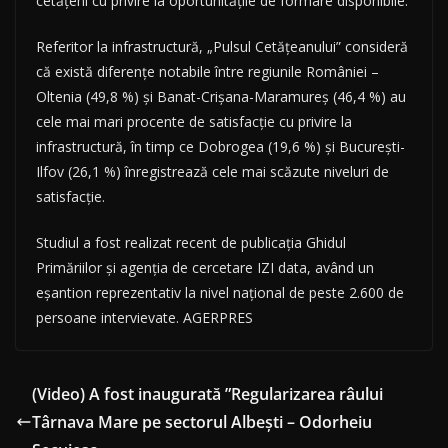
cetăţeni cu privire la oportunităţile de formare disponibile.
Referitor la infrastructură, „Pulsul Cetăţeanului” consideră
că există diferenţe notabile între regiunile României –
Oltenia (49,8 %) şi Banat-Crişana-Maramureş (46,4 %) au
cele mai mari procente de satisfacţie cu privire la
infrastructură, în timp ce Dobrogea (19,6 %) şi Bucureşti-
Ilfov (26,1 %) înregistrează cele mai scăzute niveluri de
satisfacţie.
Studiul a fost realizat recent de publicaţia Ghidul
Primăriilor şi agenţia de cercetare IZI data, având un
eşantion reprezentativ la nivel naţional de peste 2.600 de
persoane intervievate. AGERPRES
(Video) A fost inaugurată ”Regularizarea râului
Târnava Mare pe sectorul Albești – Odorheiu