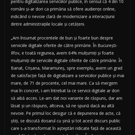
pentru digitalizarea serviciilor publice, în sensul că 4 din 10
români şi-ar dori ca primăria să ofere audienţe online,
indicând o nevoie clară de modernizare a interacţiunii
dintre administraţiile locale şi cetăţeni.
„Am însumat procentele de bun şi foarte bun despre
serviciile digitale oferite de către primărie. În Bucureşti-
Ilfov, e toată regiunea, avem 64% mulţumiţi şi foarte
mulţumiţi de serviciile digitale oferite de către primărie. În
Banat, Crişana, Maramureş, spre exemplu, avem un grad
de satisfacţie faţă de digitalizare a serviciilor publice şi mai
mare, de 71 de procente, cel mai mare. Ca să mergem
mai în concret, i-am întrebat la ce servicii digitale ar dori
să aibă acces. Le-am dat noi variante de răspuns, dar am
lăsat şi un răspuns, altceva, să ne spună dacă au altă
nevoie. Pe primul loc desigur că e depunerea de acte, că
ştiţi, se discută dosarul cu şină şi tot acest discurs public
care s-a transformat în aşteptări ridicate faţă de această