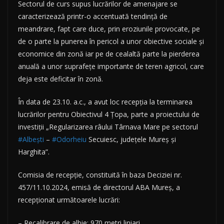
Sectorul de curs supus lucrărilor de amenajare se
caracterizează printr-o accentuată tendință de
meandrare, fapt care duce, prin eroziunile provocate, pe
de o parte la punerea în pericol a unor obiective sociale și
economice din zonă iar pe de cealaltă parte la pierderea
anuală a unor suprafețe importante de teren agricol, care
deja este deficitar în zonă.
În data de 23.10. a.c., a avut loc recepția la terminarea
lucrărilor pentru Obiectivul 4 Țopa, parte a proiectului de
investiții „Regularizarea râului Târnava Mare pe sectorul
#Albești
–
#Odorheiu
Secuiesc, județele Mureș și
Harghita”.
Comisia de recepție, constituită în baza Deciziei nr.
457/11.10.2024, emisă
de directorul ABA Mureș, a
recepționat următoarele lucrări:
– Recalibrare de albie: 970 metri liniari