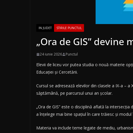
IN JUDET
STIRILE PUNCTUL
„Ora de GIS” devine m
24 iunie 2026
Punctul
Elevii de liceu vor putea studia o nouă materie opți
Educației și Cercetării.
Cursul se adresează elevilor din clasele a IX-a – a XI
săptămână, pe parcursul unui an școlar.
„Ora de GIS” este o disciplină aflată la intersecția 
a înțelege mai bine spațiul în care trăiesc și modul î
Materia va include teme legate de mediu, urbanism,