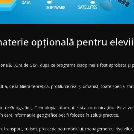
aterie opțională pentru elevii
onală, „Ora de GIS”, după ce programa disciplinei a fost aprobată și pub
I-a, de la filiera teoretică, profilurile real și umanist, toate specializ
dintre Geografie și Tehnologia informației și a comunicațiilor. Elevii vor
n care informațiile geografice pot fi folosite în soluții practice.
 transport, turism, protecția patrimoniului, managementul riscurilor, 