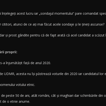
 că înțelegeți acest lucru iar „sondajul momentului” pare comandat spe
r cititori, atunci de ce ați mai făcut acele sondaje și le țineți ascunse?
e dar și prost gândite pentru că de fapt arată că acel candidat a scăzut 
ii proprii:
-a înjumătățit față de anul 2020.
de UDMR, acesta nu își păstrează voturile din 2020 iar candidatul lor e
nomenului votului etnic.
le de peste 50 de ani, atât români, cât și maghiari dar schimbările din
t de o etnie anume.