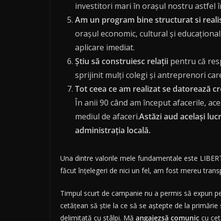
investitori mari în orașul nostru astfel î
Am un program bine structurat si reali
orașul economic, cultural și educațional
aplicare imediat.
Știu să construiesc relații
pentru că resp
sprijinit mulți colegi și antreprenori c
Tot ceea ce am realizat se datorează cr
În anii 90 când am început afacerile, ac
mediul de afaceri.
Astăzi aud același luc
administrația locală.
Una dintre valorile mele fundamentale este LIBERTA
făcut înțelegeri de nici un fel, am fost mereu tran
Timpul scurt de campanie nu a permis să expun pe l
cetățean să știe la ce să se aștepte de la primăr
delimitată cu stâlpi. Mă
angajezsă comunic
cu cet