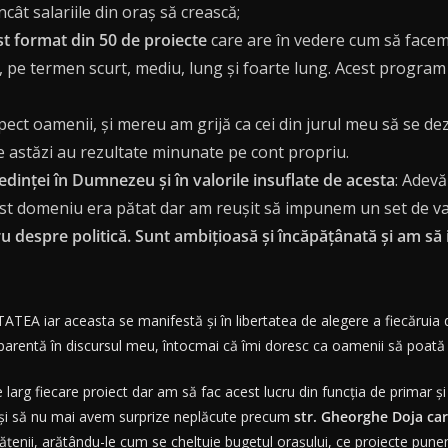
ncât salariile din oraș să crească;
st format din 50 de proiecte
care are în vedere cum să face
, pe termen scurt, mediu, lung și foarte lung. Acest program 
ect oamenii, și mereu am grijă ca cei din jurul meu să se dez
are astăzi au rezultate minunate pe cont propriu.
edinței în Dumnezeu și în valorile insuflate de acesta
: Adevă
est domeniu era pătat dar am reușit să impunem un set de val
ru despre politică. Sunt ambițioasă și încăpățânată și am să i
TEA iar aceasta se manifestă și în libertatea de alegere a fiecăruia d
sparentă în discursul meu, întocmai că îmi doresc ca oamenii să poată 
arg fiecare proiect dar am să fac acest lucru din funcția de primar și
ie și să nu mai avem surprize neplăcute precum
str. Gheorghe Doja ca
ățenii, arătându-le cum se cheltuie bugetul orașului, ce proiecte pune