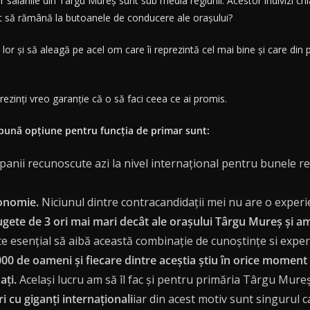
 iar salariile din Târgu Mureș sunt sub media regiunii. Acestor indivizi c
 să rămână la butoanele de conducere ale orașului?
l lor și să aleagă pe acel om care îi reprezintă cel mai bine și care din
rezinți vreo garanție că o să faci ceea ce ai promis.
 bună opțiune pentru funcția de primar sunt:
anii recunoscute azi la nivel internațional pentru bunele re
onomie.
Niciunul dintre contracandidații mei nu are o experie
ete de 3 ori mai mari decât ale orașului Târgu Mureș și am 
e esențial să aibă această combinație de cunoștințe si expe
0 de oameni și fiecare dintre aceștia știu în orice moment 
ați.
Același lucru am să îl fac și pentru primăria Târgu Mureș
i cu giganți internaționali
iar din acest motiv sunt singurul 