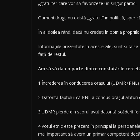
„gratuite” care vor să favorizeze un singur partid.
Oameni dragi, nu există „gratuit” în politică, sper
În al doilea rând, dacă nu credeți în opinia propriilo
Informațiile prezentate în aceste zile, sunt și fals
față de restul.
Am să vă dau o parte dintre constatările cercetăr
1.Încrederea în conducerea orașului (UDMR+PNL) s
2.Datorită faptului că PNL a condus orașul alături 
3.UDMR pierde din scorul avut datorită scăderii fe
4.Votul etnic este prezent în principal la persoane
mai important să avem un primar competent decâ