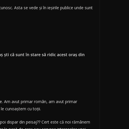
nosc. Asta se vede și în ieșirile publice unde sunt
ti că sunt în stare să ridic acest oraș din
are. Am avut primar român, am avut primar
 le cunoaștem cu toții.
 apoi dispar din peisaj?? Cert este că noi rămânem