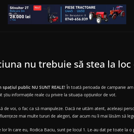
iuna nu trebuie să stea la loc 
în spațiul public NU SUNT REALE!
În toată perioada de campanie am lu
t știu informațiile reale cu privire la situația opțiunilor de vot.
ă de voi, o fac ca să manipuleze. Dacă ne uităm atent, aceleași personaj
luențeze mai multe tururi de alegeri, dar acum nu îi mai lăsăm să lege
lor în care eu, Rodica Baciu, sunt pe locul 1. Le-au dat pe toate la o 