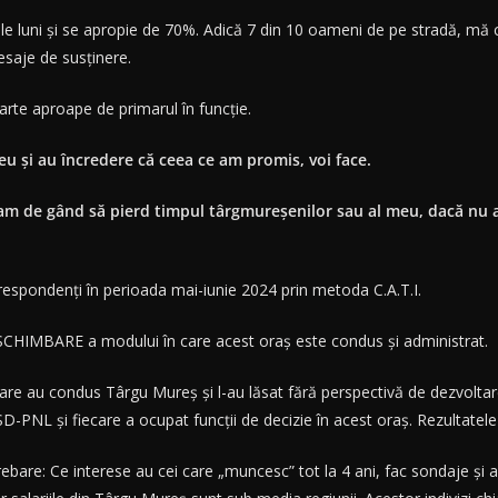
e luni și se apropie de 70%. Adică 7 din 10 oameni de pe stradă, mă cu
saje de susținere.
oarte aproape de primarul în funcție.
u și au încredere că ceea ce am promis, voi face.
m de gând să pierd timpul târgmureșenilor sau al meu, dacă nu aș ș
espondenți în perioada mai-iunie 2024 prin metoda C.A.T.I.
 SCHIMBARE a modului în care acest oraș este condus și administrat.
are au condus Târgu Mureș și l-au lăsat fără perspectivă de dezvolt
-PNL și fiecare a ocupat funcții de decizie în acest oraș. Rezultatele
trebare: Ce interese au cei care „muncesc” tot la 4 ani, fac sondaje și