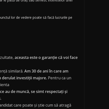
hiar le pasă de oraș sau servesc intereselor unei
 punctul lor de vedere poate să facă lucrurile pe
zultate,
aceasta este o garanție că voi face
nță similară.
Am 30 de ani în care am
derulat investiții majore.
Pentru ca un
rienta
ce au de muncă, se simt respectați și
.
candidat care poate și știe cum să atragă