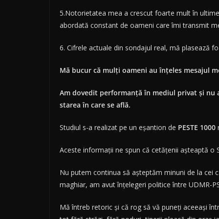
5.Notorietatea mea a crescut foarte mult în ultimel
abordată constant de oameni care îmi transmit me
6. Cifrele actuale din sondajul real, mă plasează f
Mă bucur că mulți oameni au înțeles mesajul me
Am dovedit performanță în mediul privat și nu a
starea în care se află.
Studiul s-a realizat pe un eșantion de
PESTE 1000
r
Aceste informații ne spun că cetățenii așteaptă o
Nu putem continua să așteptăm minuni de la cei c
maghiar, am avut înțelegeri politice între UDMR-PSD
Mă întreb retoric și că rog să vă puneți aceeași în