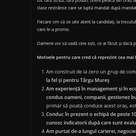
tot fără străzi, fără poduri, tinerii pleacă din oraș
clase restrânse care se luptă mandat după mandat
Fiecare om să se uite atent la candidați, la trecutu
care le-a promis.
Oamenii vor să vadă cine ești, ce ai făcut și dacă p
Motivele pentru care cred că reprezint cea mai
Am construit de la zero un grup de comp
la fel și pentru Târgu Mureș
Am experiență în management și în ec
condus oameni, companii, gestionez bug
primar să poată conduce acest oraș, est
Conduc în prezent o echipă de peste 100
cunosc indicatorii după care sunt evalu
Am purtat de-a lungul carierei, negocier