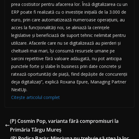
prea costisitor pentru afacerea lor. Însă digitalizarea cu un
ERP poate fi realizată cu o investiție inițială de la 3.000 de
euro, prin care automatizează numeroase operațiuni, au
acces la funcționalități noi, se aliniază la cerințele
legislative și beneficiază de suport tehnic nelimitat pentru
utilizare. Afacerile care nu se digitalizează au pierderi și
cheltuieli mai mari, își consumă resursele umane pe
sarcini repetitive fără valoare adăugată, nu pot anticipa
punctele forte și slabe în business prin date concrete și
ratează oportunități de piață, fiind depășite de concurenții
deja digitalizați”, explică Roxana Epure, Managing Partner
NextUp.
Citește articolul complet
(P) Cosmin Pop, varianta fără compromisuri la
Primăria Târgu Mureș
(P) Rodica Baciu: Minciuna nu trebuie să stea la loc