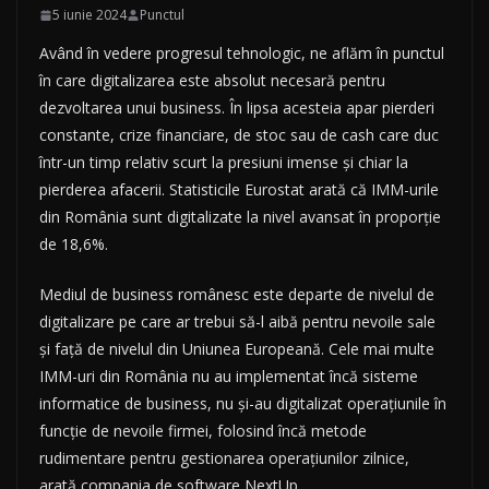
5 iunie 2024
Punctul
Având în vedere progresul tehnologic, ne aflăm în punctul
în care digitalizarea este absolut necesară pentru
dezvoltarea unui business. În lipsa acesteia apar pierderi
constante, crize financiare, de stoc sau de cash care duc
într-un timp relativ scurt la presiuni imense și chiar la
pierderea afacerii. Statisticile Eurostat arată că IMM-urile
din România sunt digitalizate la nivel avansat în proporție
de 18,6%.
Mediul de business românesc este departe de nivelul de
digitalizare pe care ar trebui să-l aibă pentru nevoile sale
și față de nivelul din Uniunea Europeană. Cele mai multe
IMM-uri din România nu au implementat încă sisteme
informatice de business, nu și-au digitalizat operațiunile în
funcție de nevoile firmei, folosind încă metode
rudimentare pentru gestionarea operațiunilor zilnice,
arată compania de software NextUp.