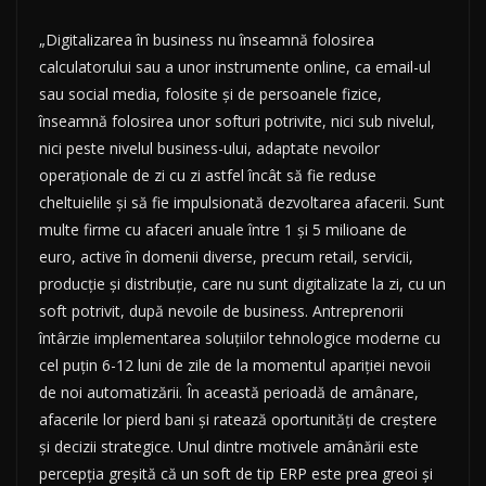
„Digitalizarea în business nu înseamnă folosirea
calculatorului sau a unor instrumente online, ca email-ul
sau social media, folosite și de persoanele fizice,
înseamnă folosirea unor softuri potrivite, nici sub nivelul,
nici peste nivelul business-ului, adaptate nevoilor
operaționale de zi cu zi astfel încât să fie reduse
cheltuielile și să fie impulsionată dezvoltarea afacerii. Sunt
multe firme cu afaceri anuale între 1 și 5 milioane de
euro, active în domenii diverse, precum retail, servicii,
producție și distribuție, care nu sunt digitalizate la zi, cu un
soft potrivit, după nevoile de business. Antreprenorii
întârzie implementarea soluțiilor tehnologice moderne cu
cel puțin 6-12 luni de zile de la momentul apariției nevoii
de noi automatizării. În această perioadă de amânare,
afacerile lor pierd bani și ratează oportunități de creștere
și decizii strategice. Unul dintre motivele amânării este
percepția greșită că un soft de tip ERP este prea greoi și