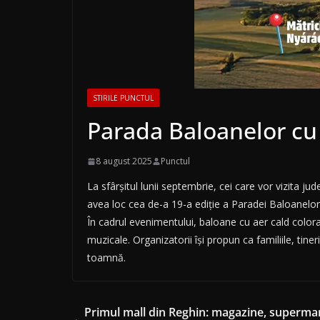
STIRILE PUNCTUL
Parada Baloanelor cu 
8 august 2025
Punctul
La sfârșitul lunii septembrie, cei care vor vizita 
avea loc cea de-a 19-a ediție a Paradei Baloanelor
În cadrul evenimentului, baloane cu aer cald colorat
muzicale. Organizatorii își propun ca familiile, ti
toamnă.
Primul mall din Reghin: magazine, supermar