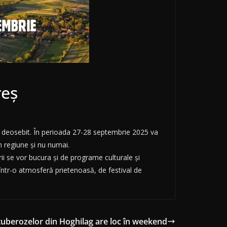
reș
col deosebit. În perioada 27-28 septembrie 2025 va
n regiune și nu numai.
rii se vor bucura și de programe culturale și
 într-o atmosferă prietenoasă, de festival de
 tuberozelor din Hoghilag are loc în weekend