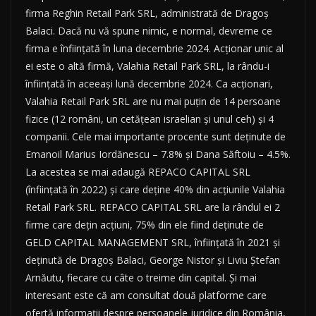
firma Reghin Retail Park SRL, administrată de Dragoș
Balaci. Dacă nu vă spune nimic, e normal, devreme ce
firma e înființată în luna decembrie 2024. Acționar unic al
ei este o altă firmă, Valahia Retail Park SRL, la rându-i
înființată în aceeași lună decembrie 2024. Ca acționari,
Valahia Retail Park SRL are nu mai puțin de 14 persoane
fizice (12 români, un cetățean israelian și unul ceh) și 4
companii. Cele mai importante procente sunt deținute de
Emanoil Marius Iordănescu – 7.8% și Dana Săftoiu – 4.5%.
La acestea se mai adaugă REPACO CAPITAL SRL
(înființată în 2022) și care deține 40% din acțiunile Valahia
Retail Park SRL. REPACO CAPITAL SRL are la rândul ei 2
firme care dețin acțiuni, 75% din ele fiind deținute de
GELD CAPITAL MANAGEMENT SRL, înființată în 2021 și
deținută de Dragoș Balaci, George Nistor și Liviu Ștefan
Arnăutu, fiecare cu câte o treime din capital. Și mai
interesant este că am consultat două platforme care
ofertă informații despre persoanele juridice din România,