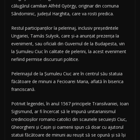
călugărul camilian Alfréd György, originar din comuna
Sândominic, județul Harghita, care va rosti predica.
Restul participanților la pelerinaj, inclusiv președintele
Ungariei, Tamás Sulyok, care și-a anunțat prezența la
eveniment, sau oficiali din Guvernul de la Budapesta, vin
la Șumuleu Ciuc în calitate de pelerini, la acest eveniment
nefiind permise discursuri politice.
Pelerinajul de la Șumuleu Ciuc are în centrul său statuia
făcătoare de minuni a Fecioarei Maria, aflată în biserica
franciscană.
Potrivit legendei, în anul 1567 principele Transilvaniei, Ioan
Sigismund, ar fi încercat să le impună unitarianismul
credincioșilor romano-catolici din scaunele secuiești Ciuc,
Gheorgheni și Cașin și oamenii spun că doar cu ajutorul
statuii făcătoare de minuni au reușit să se opună și să își