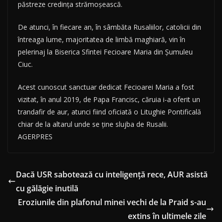
păstreze credința strămoșească.
De atunci, în fiecare an, în sâmbăta Rusaliilor, catolicii din
întreaga lume, majoritatea de limbă maghiară, vin în
pelerinaj la Biserica Sfintei Fecioare Maria din Șumuleu
Ciuc.
Acest cunoscut sanctuar dedicat Fecioarei Maria a fost
vizitat, în anul 2019, de Papa Francisc, căruia i-a oferit un
trandafir de aur, atunci fiind oficiată o Litughie Pontificală
chiar de la altarul unde se ține slujba de Rusalii.
AGERPRES
Dacă USR sabotează cu inteligență rece, AUR asistă
cu gălăgie inutilă
Eroziunile din plafonul minei vechi de la Praid s-au
extins în ultimele zile