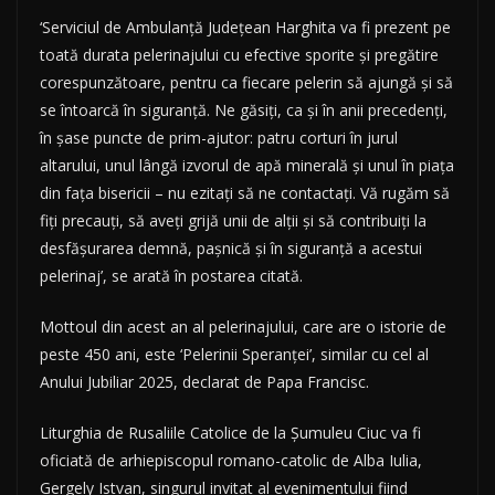
‘Serviciul de Ambulanță Județean Harghita va fi prezent pe
toată durata pelerinajului cu efective sporite și pregătire
corespunzătoare, pentru ca fiecare pelerin să ajungă și să
se întoarcă în siguranță. Ne găsiți, ca și în anii precedenți,
în șase puncte de prim-ajutor: patru corturi în jurul
altarului, unul lângă izvorul de apă minerală și unul în piața
din fața bisericii – nu ezitați să ne contactați. Vă rugăm să
fiți precauți, să aveți grijă unii de alții și să contribuiți la
desfășurarea demnă, pașnică și în siguranță a acestui
pelerinaj’, se arată în postarea citată.
Mottoul din acest an al pelerinajului, care are o istorie de
peste 450 ani, este ‘Pelerinii Speranței’, similar cu cel al
Anului Jubiliar 2025, declarat de Papa Francisc.
Liturghia de Rusaliile Catolice de la Șumuleu Ciuc va fi
oficiată de arhiepiscopul romano-catolic de Alba Iulia,
Gergely Istvan, singurul invitat al evenimentului fiind