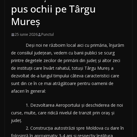
pus ochii pe Târgu
Mureș
25 iunie 2026
Punctul
Deși noi ne războim local aici cu primăria, înjurăm
de consiliul județean, vedem cu banii publici se scurg
printre degetele zecilor de primării din județ și altor zeci
de instituții care învârt rahatul, totuși Târgu Mureș a
dezvoltat de-a lungul timpului câteva caracteristici care
sunt din ce în ce mai atrăgătoare pentru oamenii de
afaceri în general:
1. Dezvoltarea Aeroportului și deschiderea de noi
curse, multe, care ridică nivelul de tranzit prin oraș și
județ.
2. Construcția autostrăzii spre Moldova cu dare în
folosință în aproximativ 3-4 ani și respectiv legătura