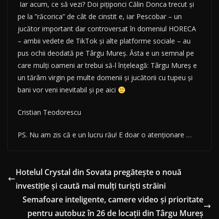
Iar acum, ce să vezi? Doi pițiponci Călin Donca trecut și
pe la ”răcorica” de cât de cinstit e, iar Pescobar – un
jucător important dar controversat în domeniul HORECA
– ambii vedete de TikTok și alte platforme sociale – au
pus ochii deodată pe Târgu Mureș. Ăsta e un semnal pe
care mulți oameni ar trebui să-l înțeleagă: Târgu Mureș e
un tărâm virgin pe multe domenii și jucătorii cu tupeu și
bani vor veni inevitabil și pe aici
Cristian Teodorescu
PS. Nu am zis că e un lucru rău! E doar o atenționare …
Hotelul Crystal din Sovata pregătește o nouă
investiție și caută mai mulți turiști străini
Semafoare inteligente, camere video și prioritate
pentru autobuz în 26 de locații din Târgu Mureș