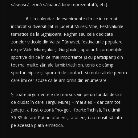
săsească, zonă sălbatică bine reprezentată, etc).
6. Un calendar de evenimente din ce în ce mai
încărcat și diversificat în județul Mureș: Vibe, Festivalurile
tematice de la Sighișoara, Reghin sau cele dedicate
zonelor viticole din Valea Târnavei, festivalurile populare
de pe Văile Mureșului și Gurghiului; apoi ar fi competițiile
sportive din ce în ce mai importante și cu participanți din
tot mai multe zări ale lumii: triathlon, tenis de câmp,
sporturi hipice și sporturi de contact, și multe altele pentru
care îmi cer scuze că le-am omis din enumerare.
Și toate argumentele de mai sus vin pe un fundal destul
de ciudat în care Târgu Mureș – mai ales – dar cam tot
județul, a fost o zonă ”no-go”, foarte închisă, în ultimii
30-35 de ani. Puține afaceri și afaceriști au reușit să intre
pe această piață ermetică.