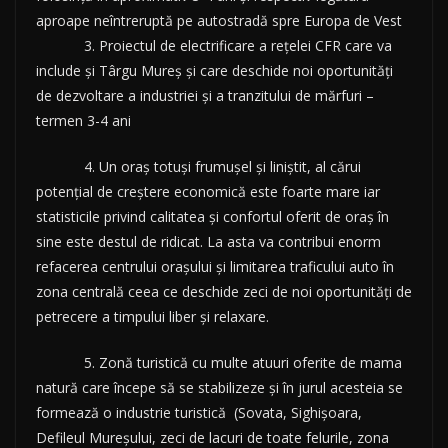
aproape neîntreruptă pe autostradă spre Europa de Vest
3. Proiectul de electrificare a rețelei CFR care va
include și Târgu Mureș și care deschide noi oportunități
de dezvoltare a industriei și a tranzitului de mărfuri –
termen 3-4 ani
4. Un oraș totuși frumușel și liniștit, al cărui
potențial de creștere economică este foarte mare iar
statisticile privind calitatea și confortul oferit de oraș în
sine este destul de ridicat. La asta va contribui enorm
refacerea centrului orașului și limitarea traficului auto în
zona centrală ceea ce deschide zeci de noi oportunități de
petrecere a timpului liber și relaxare.
5. Zonă turistică cu multe atuuri oferite de mama
natură care începe să se stabilizeze și în jurul acesteia se
formează o industrie turistică (Sovata, Sighișoara,
Defileul Mureșului, zeci de lacuri de toate felurile, zona