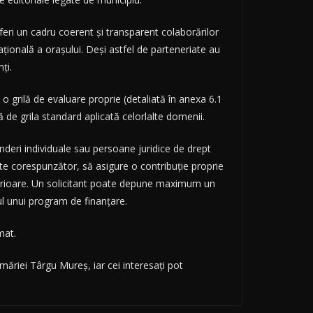
eri un cadru coerent și transparent colaborărilor
cațională a orașului. Deși astfel de parteneriate au
ți.
o grilă de evaluare proprie (detaliată în anexa 6.1
 de grila standard aplicată celorlalte domenii.
nderi individuale sau persoane juridice de drept
tate corespunzător, să asigure o contribuție proprie
nterioare. Un solicitant poate depune maximum un
ul unui program de finanțare.
mat.
imăriei Târgu Mureș, iar cei interesați pot