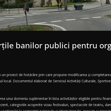
țile banilor publici pentru org
ă un proiect de hotărâre prin care propune modificarea și completarea
 local. Documentul elaborat de Serviciul Activități Culturale, Sportive
a unui domeniu suplimentar în lista activităților eligibile pentru fina
zent, categoriile acoperite vizau festivaluri, spectacole de teatru, dans
participări la competiții naționale și internaționale, precum și proiect