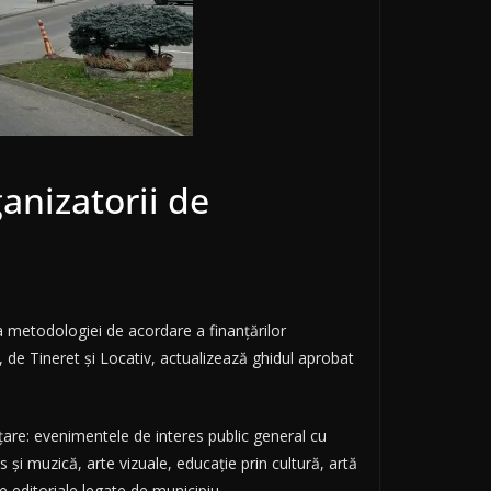
anizatorii de
 metodologiei de acordare a finanțărilor
, de Tineret și Locativ, actualizează ghidul aprobat
nțare: evenimentele de interes public general cu
 și muzică, arte vizuale, educație prin cultură, artă
e editoriale legate de municipiu.