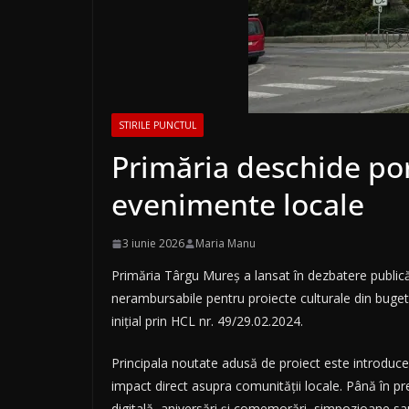
STIRILE PUNCTUL
Primăria deschide por
evenimente locale
3 iunie 2026
Maria Manu
Primăria Târgu Mureș a lansat în dezbatere public
nerambursabile pentru proiecte culturale din bugetul
inițial prin HCL nr. 49/29.02.2024.
Principala noutate adusă de proiect este introducere
impact direct asupra comunității locale. Până în pre
digitală, aniversări și comemorări, simpozioane sau 