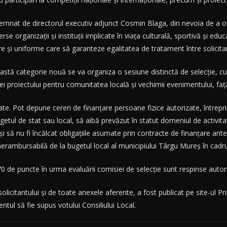
 semnat de directorul executiv adjunct Cosmin Blaga, din nevoia de a of
se organizații și instituții implicate în viața culturală, sportivă și edu
re și uniforme care să garanteze egalitatea de tratament între solicitan
stă categorie nouă se va organiza o sesiune distinctă de selecție, cu 
 proiectului pentru comunitatea locală și vechimii evenimentului, față
e. Pot depune cereri de finanțare persoane fizice autorizate, întrepri
 bugetul de stat sau local, să aibă prevăzut în statut domeniul de activi
i să nu fi încălcat obligațiile asumate prin contracte de finanțare a
nerambursabilă de la bugetul local al municipiului Târgu Mureș în cadr
0 de puncte în urma evaluării comisiei de selecție sunt respinse auto
olicitantului și de toate anexele aferente, a fost publicat pe site-ul Pr
tul să fie supus votului Consiliului Local.