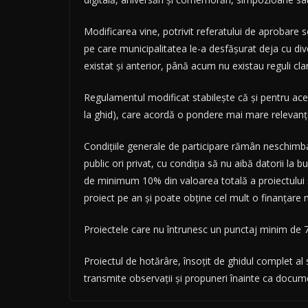
Modificarea vine, potrivit referatului de aprobare
pe care municipalitatea le-a desfășurat deja cu diver
existat și anterior, până acum nu existau reguli cla
Regulamentul modificat stabilește că și pentru acea
la ghid), care acordă o pondere mai mare relevanței
Condițiile generale de participare rămân neschimbat
public ori privat, cu condiția să nu aibă datorii la
de minimum 10% din valoarea totală a proiectului ș
proiect pe an și poate obține cel mult o finanțare 
Proiectele care nu întrunesc un punctaj minim de 7
Proiectul de hotărâre, însoțit de ghidul complet al s
transmite observații și propuneri înainte ca documen