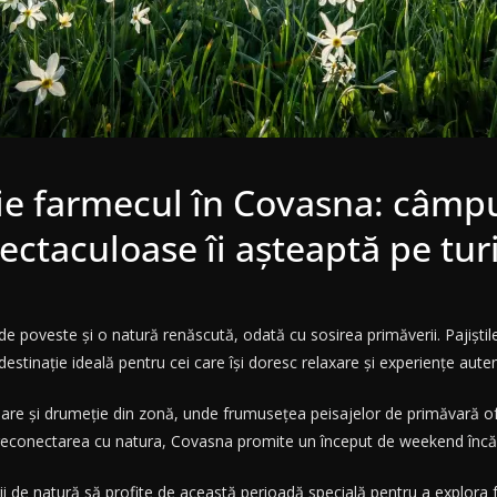
ie farmecul în Covasna: câmpu
pectaculoase îi așteaptă pe turi
 de poveste și o natură renăscută, odată cu sosirea primăverii. Pajiștile
estinație ideală pentru cei care își doresc relaxare și experiențe autent
mbare și drumeție din zonă, unde frumusețea peisajelor de primăvară of
ru reconectarea cu natura, Covasna promite un început de weekend încăr
ii de natură să profite de această perioadă specială pentru a explora 