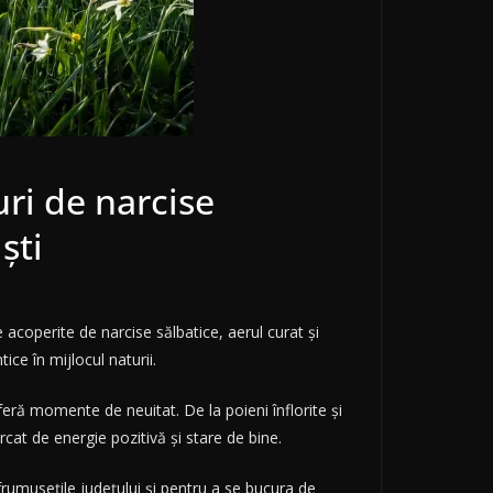
ri de narcise
ști
 acoperite de narcise sălbatice, aerul curat și
ice în mijlocul naturii.
eră momente de neuitat. De la poieni înflorite și
cat de energie pozitivă și stare de bine.
frumusețile județului și pentru a se bucura de