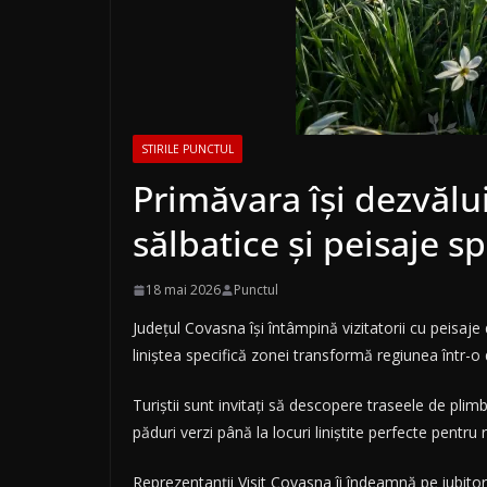
STIRILE PUNCTUL
Primăvara își dezvălu
sălbatice și peisaje s
18 mai 2026
Punctul
Județul Covasna își întâmpină vizitatorii cu peisaje
liniștea specifică zonei transformă regiunea într-o d
Turiștii sunt invitați să descopere traseele de pli
păduri verzi până la locuri liniștite perfecte pent
Reprezentanții Visit Covasna îi îndeamnă pe iubitor