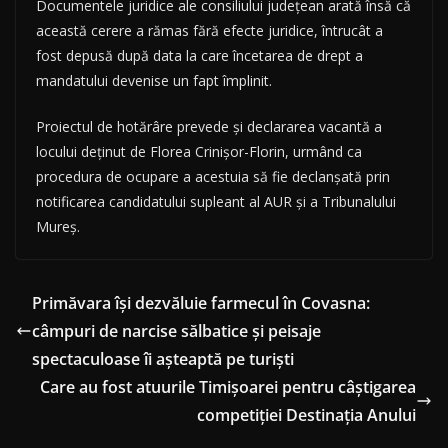
Documentele juridice ale consiliului județean arată însă că
această cerere a rămas fără efecte juridice, întrucât a
fost depusă după data la care încetarea de drept a
mandatului devenise un fapt împlinit.
Proiectul de hotărâre prevede și declararea vacantă a
locului deținut de Florea Crinișor-Florin, urmând ca
procedura de ocupare a acestuia să fie declanșată prin
notificarea candidatului supleant al AUR și a Tribunalului
Mureș.
Primăvara își dezvăluie farmecul în Covasna:
câmpuri de narcise sălbatice și peisaje
spectaculoase îi așteaptă pe turiști
Care au fost atuurile Timișoarei pentru câștigarea
competiției Destinația Anului