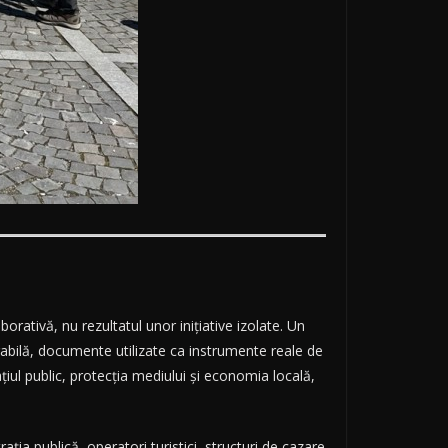
ativă, nu rezultatul unor inițiative izolate. Un
rabilă, documente utilizate ca instrumente reale de
țiul public, protecția mediului și economia locală,
ia publică, operatori turistici, structuri de cazare