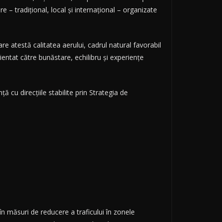
re – tradițional, local și internațional – organizate
e atestă calitatea aerului, cadrul natural favorabil
rientat către bunăstare, echilibru și experiențe
ță cu direcțiile stabilite prin Strategia de
 în măsuri de reducere a traficului în zonele