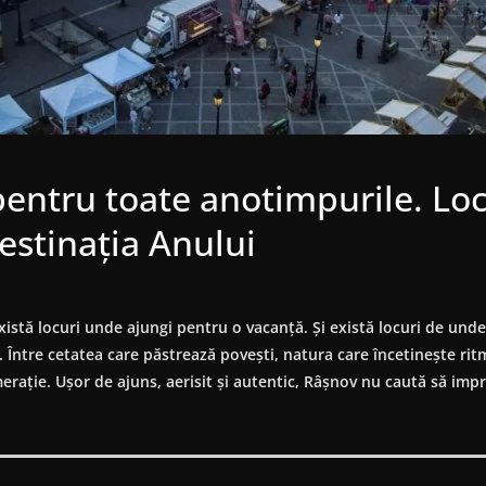
pentru toate anotimpurile. Loc
Destinația Anului
 locuri unde ajungi pentru o vacanță. Și există locuri de unde 
ște. Între cetatea care păstrează povești, natura care încetinește r
erație. Ușor de ajuns, aerisit și autentic, Râșnov nu caută să impre