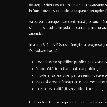
de turiști. Oferta este completată de restaurante și 
în forme diverse, capabile să răspundă cerințelor famil
Valoarea destinației este confirmată și istoric: Râ
sănătății și tradiția timpului de calitate petrecut a
autentice.
În ultimii 3–5 ani, Râșnov a înregistrat progrese și r
Dezvoltare Locală:
reabilitarea spațiilor publice și a zonelo
îmbunătățirea iluminatului public și a s
modernizarea unei părți semnificative a 
dezvoltarea infrastructurii de mobilitat
creșterea calității serviciilor turistice și
Un beneficiu tot mai important pentru vizitatori este