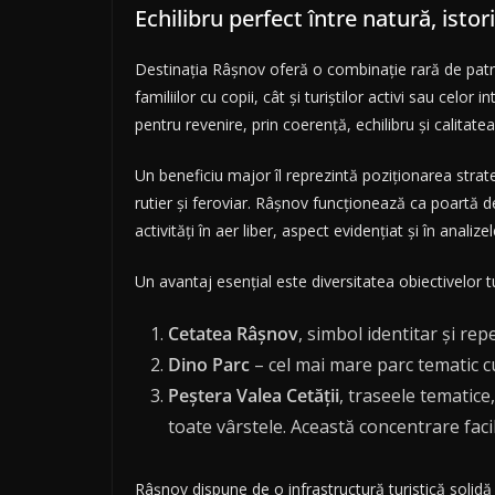
Echilibru perfect între natură, istor
Destinația Râșnov oferă o combinație rară de patrim
familiilor cu copii, cât și turiștilor activi sau celor
pentru revenire, prin coerență, echilibru și calitatea
Un beneficiu major îl reprezintă poziționarea strat
rutier și feroviar. Râșnov funcționează ca poartă de
activități în aer liber, aspect evidențiat și în analiz
Un avantaj esențial este diversitatea obiectivelor t
Cetatea Râșnov
, simbol identitar și rep
Dino Parc
– cel mai mare parc tematic c
Peștera Valea Cetății
, traseele tematic
toate vârstele. Această concentrare facil
Râșnov dispune de o infrastructură turistică solidă și