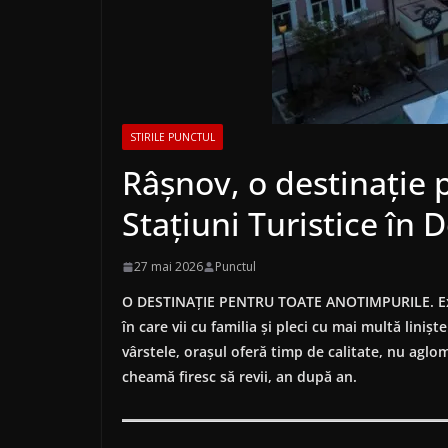
STIRILE PUNCTUL
Râșnov, o destinație 
Stațiuni Turistice în 
27 mai 2026
Punctul
O DESTINAȚIE PENTRU TOATE ANOTIMPURILE. Există
în care vii cu familia și pleci cu mai multă lini
vârstele, orașul oferă timp de calitate, nu aglom
cheamă firesc să revii, an după an.