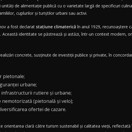
unități de alimentație publică cu o varietate largă de specificuri culina
iilor, cuplurilor și turiștilor urbani sau activi.
șnov a fost declarat
stațiune climaterică
în anul 1929, recunoaștere car
ici. Această identitate se păstrează și astăzi, într-un context modern, o
ealizări concrete, susținute de investiții publice și private, în concordan
r pietonale;
iguranței urbane;
infrastructurii rutiere și urbane;
e nemotorizată (pietonală și velo);
 diversificarea ofertei de cazare.
 orientarea clară către turism sustenabil și calitatea vieții, reflectată