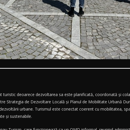
istic deoarece dezvoltarea sa este planificată, coordonată și colabor
intre Strategia de Dezvoltare Locală și Planul de Mobilitate Urbană Du
 dezvoltării urbane. Turismul este conectat coerent cu mobilitatea, spa
e și sustenabile.
enau Turism, care funcționează ca un OMD informal, reunind administraț