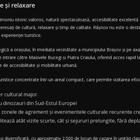
ie și relaxare
oniu istoric valoros, natură spectaculoasă, accesibilitate excelentă ș
 interesați de cultură, relaxare și timp de calitate. Râșnov nu este o dest
 experienței turistice.
egică a orașului, în imediata vecinătate a municipiului Brașov și pe ax
 intrare către Masivele Bucegi și Piatra Craiului, oferind acces rapid l
ele de accesibilitate și mobilitate urbană.
uristice concentrate într-un areal compact, care permite vizitarea efici
er cultural major.
u dinozauri din Sud-Estul Europei
e, zonele de agrement și evenimentele culturale recurente cre
itează atât vizite scurte, cât și sejururi prelungite, fără depl
 diversificată, cu aproximativ 2.500 de locuri de cazare în unități clasifi