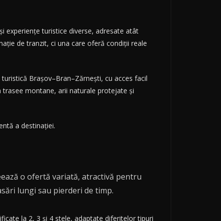
i experiențe turistice diverse, adresate atât
inație de tranzit, ci una care oferă condiții reale
a turistică Brașov–Bran–Zărnești, cu acces facil
a trasee montane, arii naturale protejate și
entă a destinației.
ează o ofertă variată, atractivă pentru
asări lungi sau pierderi de timp.
cate la 2, 3 și 4 stele, adaptate diferitelor tipuri