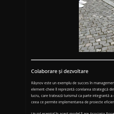
Colaborare şi dezvoltare
Râșnov este un exemplu de succes în management tur
element-cheie îl reprezintă corelarea strategică d
lucru, care tratează turismul ca parte integrantă a
ceea ce permite implementarea de proiecte eficient
Un rol esențial în acest model îl are Asociația Ros