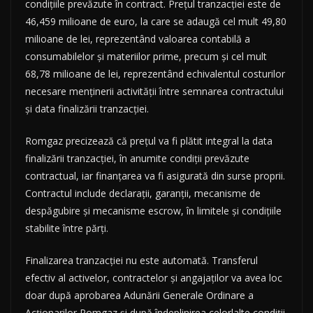
condițiile prevăzute în contract. Prețul tranzacției este de
46,459 milioane de euro, la care se adaugă cel mult 49,80
milioane de lei, reprezentând valoarea contabilă a
consumabilelor și materiilor prime, precum și cel mult
68,78 milioane de lei, reprezentând echivalentul costurilor
necesare menținerii activității între semnarea contractului
și data finalizării tranzacției.
Romgaz precizează că prețul va fi plătit integral la data
finalizării tranzacției, în anumite condiții prevăzute
contractual, iar finanțarea va fi asigurată din surse proprii.
Contractul include declarații, garanții, mecanisme de
despăgubire și mecanisme escrow, în limitele și condițiile
stabilite între părți.
Finalizarea tranzacției nu este automată. Transferul
efectiv al activelor, contractelor și angajaților va avea loc
doar după aprobarea Adunării Generale Ordinare a
Acționarilor Romgaz și după îndeplinirea celorlalte condiții