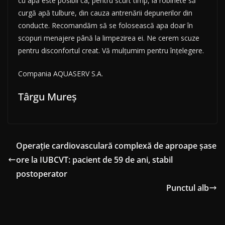
cu apă este posibil ca, pentru scurt timp, la robinete să
curgă apă tulbure, din cauza antrenării depunerilor din
conducte. Recomandăm să se folosească apa doar în
scopuri menajere până la limpezirea ei. Ne cerem scuze
pentru disconfortul creat. Vă mulţumim pentru înţelegere.
Compania AQUASERV S.A.
Târgu Mureş
Operație cardiovasculară complexă de aproape șase
ore la IUBCVT: pacient de 59 de ani, stabil
postoperator
Punctul alb