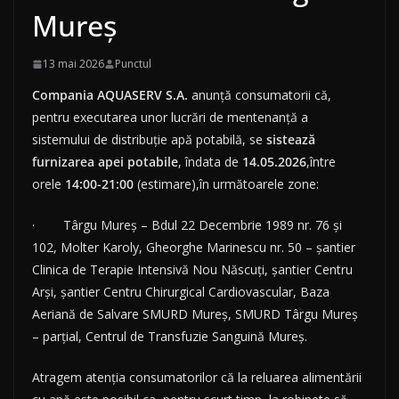
Mureș
13 mai 2026
Punctul
Compania AQUASERV
S.A.
anunţă consumatorii că,
pentru executarea unor lucrări de mentenanță a
sistemului de distribuţie apă potabilă, se
sistează
furnizarea apei potabile
, îndata de
14.05.2026
,între
orele
14:00-21:00
(estimare),în următoarele zone:
· Târgu Mureș – Bdul 22 Decembrie 1989 nr. 76 și
102, Molter Karoly, Gheorghe Marinescu nr. 50 – șantier
Clinica de Terapie Intensivă Nou Născuți, șantier Centru
Arși, șantier Centru Chirurgical Cardiovascular, Baza
Aeriană de Salvare SMURD Mureș, SMURD Târgu Mureș
– parțial, Centrul de Transfuzie Sanguină Mureș.
Atragem atenţia consumatorilor că la reluarea alimentării