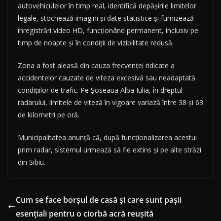
autovehiculelor în timp real, identifică depășirile limitelor
legale, stochează imagini și date statistice și furnizează
înregistrări video HD, funcționând permanent, inclusiv pe
timp de noapte și în condiții de vizibilitate redusă.
Zona a fost aleasă din cauza frecvenței ridicate a
accidentelor cauzate de viteza excesivă sau neadaptată
condițiilor de trafic. Pe Șoseaua Alba Iulia, în dreptul
radarului, limitele de viteză în vigoare variază între 38 și 63
de kilometri pe oră.
Municipalitatea anunță că, după funcționalizarea acestui
prim radar, sistemul urmează să fie extins și pe alte străzi
din Sibiu.
Cum se face borșul de casă și care sunt pașii
esențiali pentru o ciorbă acră reușită