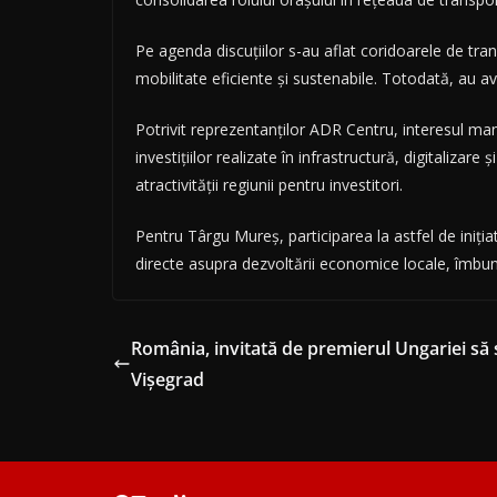
Pe agenda discuțiilor s-au aflat coridoarele de tra
mobilitate eficiente și sustenabile. Totodată, au av
Potrivit reprezentanților ADR Centru, interesul man
investițiilor realizate în infrastructură, digitalizar
atractivității regiunii pentru investitori.
Pentru Târgu Mureș, participarea la astfel de iniți
directe asupra dezvoltării economice locale, îmbunătăț
România, invitată de premierul Ungariei să 
Vișegrad