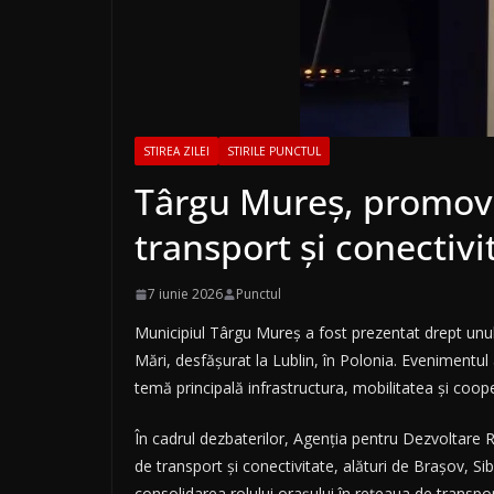
STIREA ZILEI
STIRILE PUNCTUL
Târgu Mureș, promovat
transport și conectivi
7 iunie 2026
Punctul
Municipiul Târgu Mureș a fost prezentat drept unul d
Mări, desfășurat la Lublin, în Polonia. Evenimentul
temă principală infrastructura, mobilitatea și coop
În cadrul dezbaterilor, Agenția pentru Dezvoltare 
de transport și conectivitate, alături de Brașov, Si
consolidarea rolului orașului în rețeaua de transpor