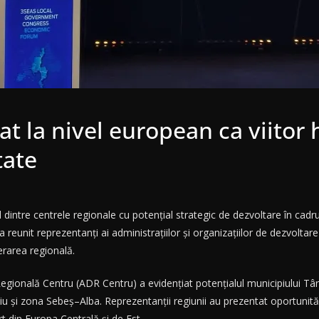
 la nivel european ca viitor 
tate
intre centrele regionale cu potențial strategic de dezvoltare în cadrul 
 a reunit reprezentanți ai administrațiilor și organizațiilor de dezvolt
erarea regională.
Regională Centru (ADR Centru) a evidențiat potențialul municipiului T
biu și zona Sebeș–Alba. Reprezentanții regiunii au prezentat oportunităț
t din Europa Centrală și de Est.