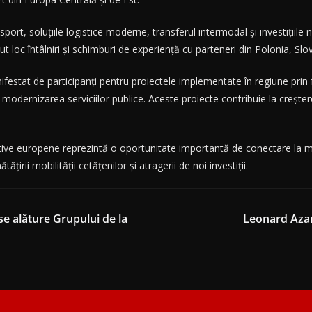
nsport, soluțiile logistice moderne, transferul intermodal și investiții
ut loc întâlniri și schimburi de experiență cu parteneri din Polonia, Slo
ifestat de participanți pentru proiectele implementate în regiune prin
e și modernizarea serviciilor publice. Aceste proiecte contribuie la creșt
ative europene reprezintă o oportunitate importantă de conectare la ma
irii mobilității cetățenilor și atragerii de noi investiții.
se alăture Grupului de la
Leonard Azam