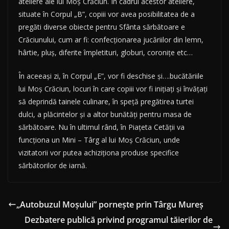
ateliere ale lui Moş Crăciun. În cadrul acestor ateliere,
situate în Corpul „B”, copiii vor avea posibilitatea de a
pregăti diverse obiecte pentru Sfânta sărbătoare e
Crăciunului, cum ar fi: confecţionarea jucăriilor din lemn,
hârtie, pluş, diferite împletituri, globuri, coroniţe etc…
În aceeaşi zi, în Corpul „E”, vor fi deschise şi….bucătăriile
lui Moş Crăciun, locuri în care copiii vor fi iniţiaţi şi învăţaţi
să deprindă tainele culinare, în speţă pregătirea turtei
dulci, a plăcintelor şi a altor bunătăţi pentru masa de
sărbătoare. Nu în ultimul rând, în Piaţeta Cetăţii va
funcţiona un Mini – Târg al lui Moş Crăciun, unde
vizitatorii vor putea achiziţiona produse specifice
sărbătorilor de iarnă.
„Autobuzul Moşului” porneşte prin Târgu Mureş
Dezbatere publică privind programul tăierilor de