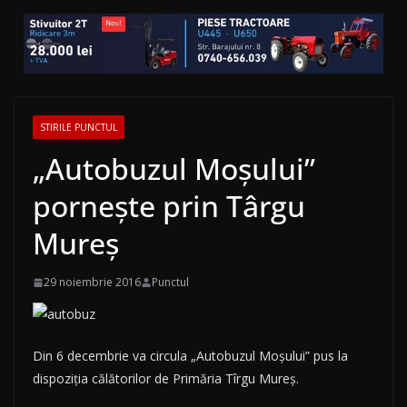
STIRILE PUNCTUL
„Autobuzul Moşului”
porneşte prin Târgu
Mureş
29 noiembrie 2016
Punctul
Din 6 decembrie va circula „Autobuzul Moşului” pus la
dispoziţia călătorilor de Primăria Tîrgu Mureş.