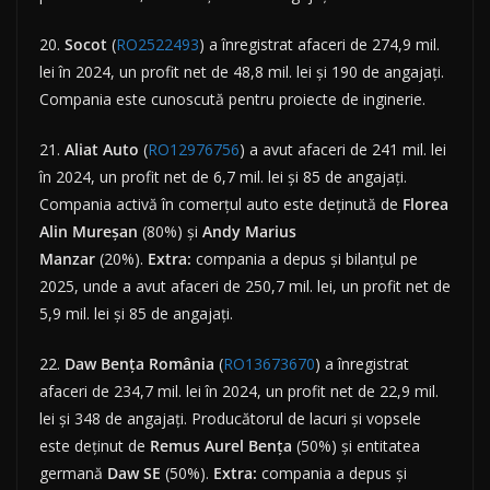
20.
Socot
(
RO2522493
) a înregistrat afaceri de 274,9 mil.
lei în 2024, un profit net de 48,8 mil. lei și 190 de angajați.
Compania este cunoscută pentru proiecte de inginerie.
21.
Aliat Auto
(
RO12976756
) a avut afaceri de 241 mil. lei
în 2024, un profit net de 6,7 mil. lei și 85 de angajați.
Compania activă în comerțul auto este deținută de
Florea
Alin Mureșan
(80%) și
Andy Marius
Manzar
(20%).
Extra:
compania a depus și bilanțul pe
2025, unde a avut afaceri de 250,7 mil. lei, un profit net de
5,9 mil. lei și 85 de angajați.
22.
Daw Bența România
(
RO13673670
) a înregistrat
afaceri de 234,7 mil. lei în 2024, un profit net de 22,9 mil.
lei și 348 de angajați. Producătorul de lacuri și vopsele
este deținut de
Remus Aurel Bența
(50%) și entitatea
germană
Daw
SE
(50%).
Extra:
compania a depus și