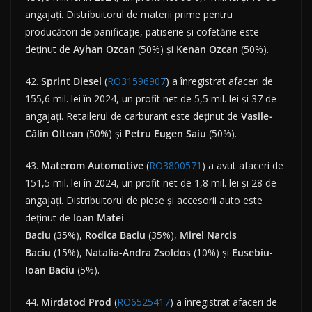
angajați. Distribuitorul de materii prime pentru
producători de panificație, patiserie și cofetărie este
deținut de
Ayhan
Ozcan
(50%) și
Kenan
Ozcan
(50%).
42.
Sprint
Diesel
(
RO31596907
) a înregistrat afaceri de
155,6 mil. lei în 2024, un profit net de 5,5 mil. lei și 37 de
angajați. Retailerul de carburant este deținut de
Vasile-
Călin Oltean
(50%) și
Petru Eugen Saiu
(50%).
43.
Materom
Automotive
(
RO3800571
) a avut afaceri de
151,5 mil. lei în 2024, un profit net de 1,8 mil. lei și 28 de
angajați. Distribuitorul de piese și accesorii auto este
deținut de
Ioan Matei
Baciu
(35%),
Rodica
Baciu
(35%),
Mirel Narcis
Baciu
(15%),
Natalia-Andra Zsoldos
(10%) și
Eusebiu-
Ioan Baciu
(5%).
44.
Mirdatod Prod
(
RO6525417
) a înregistrat afaceri de