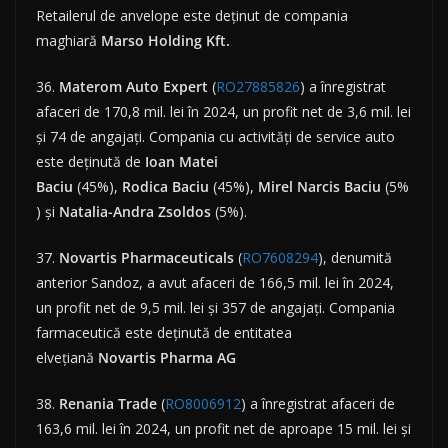
Retailerul de anvelope este deținut de compania
maghiară
Marso Holding Kft.
36.
Materom Auto Expert
(
RO27885826
) a înregistrat
afaceri de 170,8 mil. lei în 2024, un profit net de 3,6 mil. lei
și 74 de angajați. Compania cu activități de service auto
este deținută de
Ioan Matei
Baciu
(45%),
Rodica
Baciu
(45%),
Mirel
Narcis
Baciu
(5%
) și
Natalia-Andra Zsoldos
(5%).
37.
Novartis
Pharmaceuticals
(
RO7608294
), denumită
anterior Sandoz, a avut afaceri de 166,5 mil. lei în 2024,
un profit net de 9,5 mil. lei și 357 de angajați. Compania
farmaceutică este deținută de entitatea
elvețiană
Novartis Pharma AG
38.
Renania
Trade
(
RO8006912
) a înregistrat afaceri de
163,6 mil. lei în 2024, un profit net de aproape 15 mil. lei și