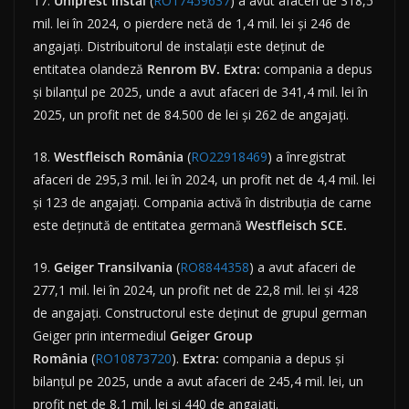
17.
Uniprest
Instal
(
RO17459637
) a avut afaceri de 318,5
mil. lei în 2024, o pierdere netă de 1,4 mil. lei și 246 de
angajați. Distribuitorul de instalații este deținut de
entitatea olandeză
Renrom BV.
Extra:
compania a depus
și bilanțul pe 2025, unde a avut afaceri de 341,4 mil. lei în
2025, un profit net de 84.500 de lei și 262 de angajați.
18.
Westfleisch
România
(
RO22918469
) a înregistrat
afaceri de 295,3 mil. lei în 2024, un profit net de 4,4 mil. lei
și 123 de angajați. Compania activă în distribuția de carne
este deținută de entitatea germană
Westfleisch SCE.
19.
Geiger Transilvania
(
RO8844358
) a avut afaceri de
277,1 mil. lei în 2024, un profit net de 22,8 mil. lei și 428
de angajați. Constructorul este deținut de grupul german
Geiger prin intermediul
Geiger Group
România
(
RO10873720
).
Extra:
compania a depus și
bilanțul pe 2025, unde a avut afaceri de 245,4 mil. lei, un
profit net de 8,1 mil. lei și 440 de angajați.