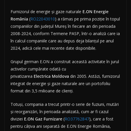
Furnizorul de energie și gaze naturale
E.ON Energie
România
(
RO22043010
) a rămas pe prima poziție în topul
companiilor din județul Mureș în fiecare an din perioada
2008-2024, conform Termene PASP, într-o analiză care ia
în calcul companiile care au depus deja bilanțul pe anul
2024, adică cele mai recente date disponibile.
Grupul german E.ON a construit această activitate în jurul
activelor cumpărate odată cu
privatizarea
Electrica
Moldova
din 2005. Astăzi, furnizorul
integrat de energie și gaze naturale are un portofoliu
format din 3,5 milioane de clienți.
Totuși, compania a trecut printr-o serie de fuziuni, mutări
și reorganizări, în perioada analizată, cum ar fi cazul
diviziei
E.ON Gaz Furnizare
(
RO37762847
), care a fost
pentru câțiva ani separată de E.ON Energie România,