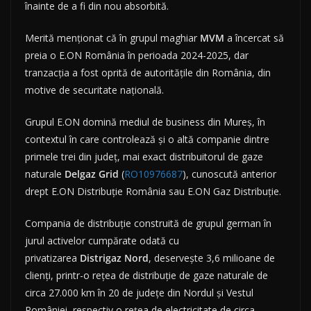
înainte de a fi din nou absorbită.
Merită menționat că în grupul maghiar
MVM
a încercat să
preia o E.ON România în perioada 2024-2025, dar
tranzacția a fost oprită de autoritățile din România, din
motive de securitate națională.
Grupul E.ON domină mediul de business din Mureș, în
contextul în care controlează și o altă companie dintre
primele trei din județ, mai exact distribuitorul de gaze
naturale
Delgaz
Grid
(
RO10976687
), cunoscută anterior
drept E.ON Distribuție România sau E.ON Gaz Distribuție.
Compania de distribuție construită de grupul german în
jurul activelor cumpărate odată cu
privatizarea
Distrigaz
Nord
, deservește 3,6 milioane de
clienți, printr-o rețea de distribuție de gaze naturale de
circa 27.000 km în 20 de județe din Nordul și Vestul
României, respectiv o rețea de electricitate de circa