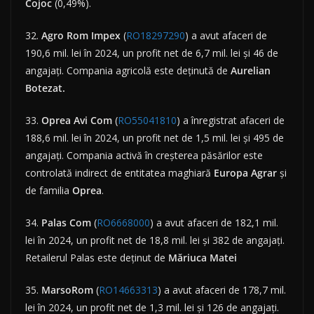
Cojoc
(0,49%).
32.
Agro Rom Impex
(
RO18297290
) a avut afaceri de
190,6 mil. lei în 2024, un profit net de 6,7 mil. lei și 46 de
angajați. Compania agricolă este deținută de
Aurelian
Botezat.
33.
Oprea Avi Com
(
RO55041810
) a înregistrat afaceri de
188,6 mil. lei în 2024, un profit net de 1,5 mil. lei și 495 de
angajați. Compania activă în creșterea păsărilor este
controlată indirect de entitatea maghiară
Europa
Agrar
și
de familia
Oprea
.
34.
Palas Com
(
RO6668000
) a avut afaceri de 182,1 mil.
lei în 2024, un profit net de 18,8 mil. lei și 382 de angajați.
Retailerul Palas este deținut de
Măriuca Matei
35.
MarsoRom
(
RO14663313
) a avut afaceri de 178,7 mil.
lei în 2024, un profit net de 1,3 mil. lei și 126 de angajați.