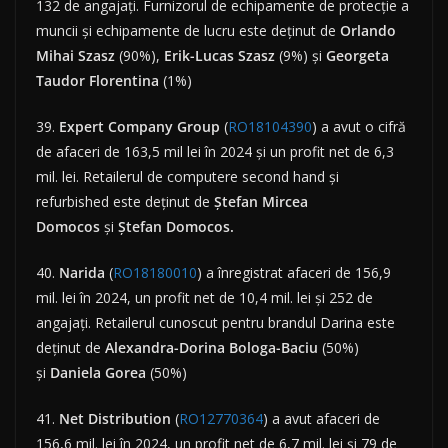
132 de angajați. Furnizorul de echipamente de protecție a
muncii și echipamente de lucru este deținut de
Orlando
Mihai Szasz
(90%),
Erik-Lucas Szasz
(9%) și
Georgeta
Taudor Florentina
(1%)
39.
Expert Company Group
(
RO18104390
) a avut o cifră
de afaceri de 163,5 mil lei în 2024 și un profit net de 6,3
mil. lei. Retailerul de computere second hand și
refurbished este deținut de
Ștefan Mircea
Domocos
și
Ștefan Domocos.
40.
Narida
(
RO18180010
) a înregistrat afaceri de 156,9
mil. lei în 2024, un profit net de 10,4 mil. lei și 252 de
angajați. Retailerul cunoscut pentru brandul Darina este
deținut de
Alexandra-Dorina Bologa-Baciu
(50%)
și
Daniela Gorea
(50%)
41.
Net
Distribution
(
RO12770364
) a avut afaceri de
156,6 mil. lei în 2024, un profit net de 6,7 mil. lei și 79 de