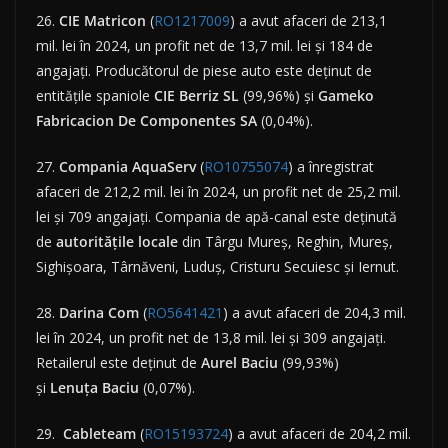
26.
CIE Matricon
(
RO1217009
) a avut afaceri de 213,1
mil. lei în 2024, un profit net de 13,7 mil. lei și 184 de
angajați. Producătorul de piese auto este deținut de
entitățile spaniole
CIE Berriz SL
(99,96%) și
Gameko
Fabricacion De Componentes SA
(0,04%).
27.
Compania AquaServ
(
RO10755074
) a înregistrat
afaceri de 212,2 mil. lei în 2024, un profit net de 25,2 mil.
lei și 709 angajați. Compania de apă-canal este deținută
de
autoritățile
locale
din Târgu Mureș, Reghin, Mureș,
Sighișoara, Târnăveni, Luduș, Cristuru Secuiesc și Iernut.
28.
Darina Com
(
RO5641421
) a avut afaceri de 204,3 mil.
lei în 2024, un profit net de 13,8 mil. lei și 309 angajați.
Retailerul este deținut de
Aurel Baciu
(99,93%)
și
Lenuța
Baciu
(0,07%).
29.
Cableteam
(
RO15193724
) a avut afaceri de 204,2 mil.