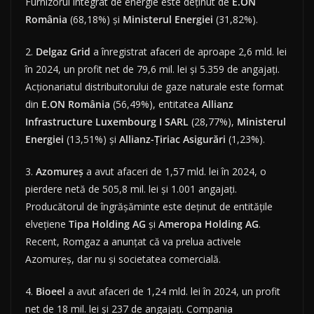
Furnizorul integrat de energie este deținut de
E.ON
România
(68,18%) și
Ministerul Energiei
(31,82%).
2.
Delgaz
Grid
a înregistrat afaceri de aproape 2,6 mld. lei
în 2024, un profit net de 79,6 mil. lei și 5.359 de angajați.
Acționariatul distribuitorului de gaze naturale este format
din
E.ON România
(56,49%), entitatea
Allianz
Infrastructure Luxembourg I SARL
(28,77%),
Ministerul
Energiei
(13,51%) și
Allianz-Țiriac Asigurări
(1,23%).
3.
Azomureș
a avut afaceri de 1,57 mld. lei în 2024, o
pierdere netă de 505,8 mil. lei și 1.001 angajați.
Producătorul de îngrășăminte este deținut de entitățile
elvețiene
Tipa Holding AG
și
Ameropa Holding AG
.
Recent, Romgaz a anunțat că va prelua activele
Azomureș, dar nu și societatea comercială.
4.
Bioeel
a avut afaceri de 1,24 mld. lei în 2024, un profit
net de 18 mil. lei și 237 de angajați. Compania