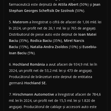
farmaceutică este deținută de
Attila
Albert
(50%) și
Jean
Stephan Georges Scheftsik De Szolnok
(50%).
5.
Materom
a înregistrat o cifră de afaceri de 1,06 mld. lei
în 2024, un profit net de 26,1 mil. lei și 765 de angajați.
Distribuitorul de piese auto este deținut de
Ioan Matei
Baciu
(35%),
Rodica Baciu
(35%),
Mirel Narcis
Baciu
(15%),
Natalia-Andra Zsoldos
(10%) și
Eusebiu-
Ioan Baciu
(5%).
6.
Hochland România
a avut afaceri de 934,9 mil. lei în
2024, un profit net de 53,2 mil. lei și 473 de angajați.
Producătorul de brânzeturi este deținut de entitatea
germană
Hochland SE.
7.
Hirschmann
Automotive
a înregistrat afaceri de 784,6
mil. lei în 2024, un profit net de 15,5 mil. lei și 1.820 de
angajați. Producătorul de cablaje și accesorii auto este