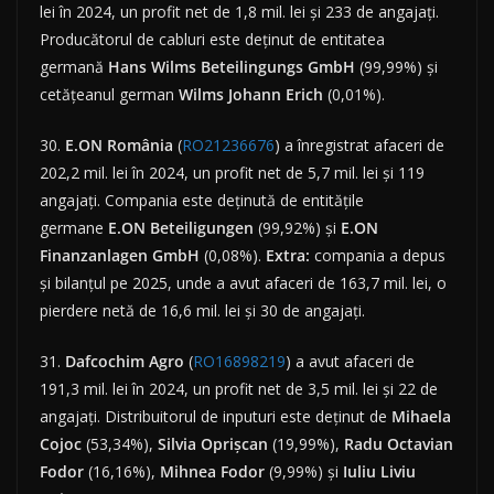
lei în 2024, un profit net de 1,8 mil. lei și 233 de angajați.
Producătorul de cabluri este deținut de entitatea
germană
Hans Wilms Beteilingungs GmbH
(99,99%) și
cetățeanul german
Wilms Johann Erich
(0,01%).
30.
E.ON România
(
RO21236676
) a înregistrat afaceri de
202,2 mil. lei în 2024, un profit net de 5,7 mil. lei și 119
angajați. Compania este deținută de entitățile
germane
E.ON Beteiligungen
(99,92%) și
E.ON
Finanzanlagen GmbH
(0,08%).
Extra:
compania a depus
și bilanțul pe 2025, unde a avut afaceri de 163,7 mil. lei, o
pierdere netă de 16,6 mil. lei și 30 de angajați.
31.
Dafcochim Agro
(
RO16898219
) a avut afaceri de
191,3 mil. lei în 2024, un profit net de 3,5 mil. lei și 22 de
angajați. Distribuitorul de inputuri este deținut de
Mihaela
Cojoc
(53,34%),
Silvia Oprișcan
(19,99%),
Radu Octavian
Fodor
(16,16%),
Mihnea Fodor
(9,99%) și
Iuliu Liviu