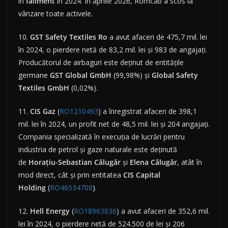
în
faliment
în 2024. În aprilie 2026, Romcab a scos la
vânzare toate activele.
10.
GST Safety Textiles Ro
a avut afaceri de 475,7 mil. lei
în 2024, o pierdere netă de 83,2 mil. lei și 983 de angajați.
Producătorul de airbaguri este deținut de entitățile
germane
GST Global GmbH
(99,98%) și
Global Safety
Textiles GmbH
(0,02%).
11.
CIS Gaz
(
RO1210493
) a înregistrat afaceri de 398,1
mil. lei în 2024, un profit net de 48,5 mil. lei și 204 angajați.
Compania specializată în execuția de lucrări pentru
industria de petrol și gaze naturale este deținută
de
Horațiu-Sebastian Călugăr
și
Elena
Călugăr
, atât în
mod direct, cât și prin entitatea
CIS Capital
Holding
(
RO46534708
).
12.
Hell
Energy
(
RO18963836
) a avut afaceri de 352,6 mil.
lei în 2024, o pierdere netă de 524.500 de lei și 206