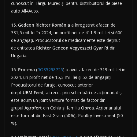
cunoscut în Târgu Mureș și pentru distribuitorul de piese
auto All4Auto.
15.
Gedeon Richter România
a înregistrat afaceri de
331,5 mil. lei în 2024, un profit net de 411,9 mil. lei și 600
de angajați. Producătorul de medicamente este deținut
de entitatea
Richter Gedeon Vegyeszeti Gyar R
t din
Ungaria.
16.
Protena
(
RO35298725
) a avut afaceri de 319 mil. lei în
2024, un profit net de 15,3 mil. lei și 52 de angajați.
Producătorul de furaje, cunoscut anterior
drept
UBM
Feed
, a trecut prin schimbări de acționariat și
este acum un joint venture format de factor din
grupul
Agrofert
din Cehia și familia
Oprea
. Acționariatul
este format din East Grain (50%), Poultry Investment (50
%).