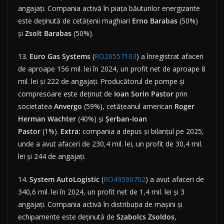
angajați. Compania activă în piața băuturilor energizante
este deținută de cetățenii maghiari
Erno
Barabas
(50%)
și
Zsolt
Barabas
(50%).
13.
Euro Gas Systems
(
RO26557103
) a înregistrat afaceri
de aproape 156 mil. lei în 2024, un profit net de aproape 8
mil. lei și 222 de angajați. Producătorul de pompe și
compresoare este deținut de
Ioan Sorin Pastor
prin
societatea
Anvergo
(59%), cetățeanul american
Roger
Herman Wachter
(40%) și
Șerban-Ioan
Pastor
(1%).
Extra:
compania a depus și bilanțul pe 2025,
unde a avut afaceri de 230,4 mil. lei, un profit de 30,4 mil.
lei și 244 de angajați.
14.
System AutoLogistic
(
RO49590702
) a avut afaceri de
340,6 mil. lei în 2024, un profit net de 1,4 mil. lei și 3
angajați. Compania activă în distribuția de mașini și
echipamente este deținută de
Szabolcs
Zsoldos
,