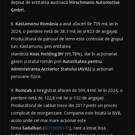
deținut de entitatea austriacă
Hirschmann Automotive
GmbH.
8.
Kastamonu România
a avut afaceri de 739 mil. lei în
2024, o pierdere netă de 28,3 mil. lei și 823 de angajați.
Producătorul de panouri de lemn este controlat de grupul
turc Kastamonu, prin entitatea
olandeză
Keas
Holding
BV
(99,78%), dar în acționariat
găsim și statul român prin
Autoritatea pentru
Administrarea Activelor Statului (AVAS)
și acționari
persoane fizice.
9.
Romcab
a înregistrat afaceri de 509,4 mil. lei în 2024, o
pierdere netă de 122,8 mil. lei și 132 de angajați.
Producătorul de cabluri trece din 2017 printr-un proces
complicat de reorganizare. Compania este listată la BVB,
acolo unde cel mai mare acționar este
firma
Sadalbari
(
RO19096171
), care a intrat însă