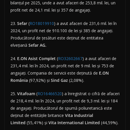
bilanțul pe 2025, unde a avut afaceri de 253,8 mil. lei, un
profit net de 24,1 mil. lei și 357 de angajați.
23.
Sefar
(
RO18019910
) a avut afaceri de 231,6 mil. lei în
2024, un profit net de 910.100 de lei și 385 de angajați.
Producătorul de țesături este deținut de entitatea
elvețiană
Sefar AG.
24.
E.ON Asist Complet
(
RO32602667
) a avut afaceri de
231,4 mil. lei în 2024, un profit net de 9 mil. lei și 753 de
angajați. Compania de servicii este deținută de
E.ON
România
(97,92%) și
Sind Gaz
(2,08%).
25.
Vitafoam
(
RO16466520
) a înregistrat o cifră de afaceri
de 218,4 mil. lei în 2024, un profit net de 9,3 mil. lei și 184
de angajați. Producătorul de spumă poliuretanică este
deținut de entitățile britanice
Vita Industrial
Limited
(55,41%) și
Vita International Limited
(44,59%).