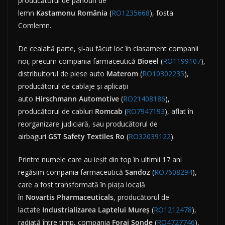
producătorul de panouri de
lemn
Kastamonu
România
(
RO1235668
), fosta
Comlemn.
De cealaltă parte, și-au făcut loc în clasament companii
noi, precum compania farmaceutică
Bioeel
(
RO1199107
),
distribuitorul de piese auto
Materom
(
RO10302235
),
producătorul de cablaje și aplicații
auto
Hirschmann
Automotive
(
RO21408186
),
producătorul de cabluri
Romcab
(
RO7947193
), aflat în
reorganizare judiciară, sau producătorul de
airbaguri
GST
Safety Textiles Ro
(
RO32039122
).
Printre numele care au ieșit din top în ultimii 17 ani
regăsim compania farmaceutică
Sandoz
(
RO7608294
),
care a fost transformată în piața locală
în
Novartis
Pharmaceuticals
, producătorul de
lactate
Industrializarea Laptelui Mureș
(
RO1212478
),
radiată între timp, compania
Foraj Sonde
(
RO4727746
),