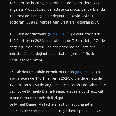
146,9 mil. lei în 2024, un profit net de 3,8 mil. lei și 212
angajați. Producătorul de lactate cunoscut pentru brandul
Telemea de Ibănești este deținut de
David Ovidiu
Todoran
(50%) și
Mircea Alin Cristian Todoran
(50%).
45.
Ruck
Ventilatoare
(
RO16034670
) a avut afaceri de
146,2 mil. lei în 2024, un profit net de 7,3 mil. lei și 274 de
angajați. Producătorul de echipamente de ventilație
industrială este deținut de entitatea germană
Ruck
Ventilatoren GmbH
.
46.
Fabrica De Zahăr Premium Luduș
(
RO1233870
) a
avut afaceri de 146,1 mil. lei în 2024, o pierdere netă de
17,3 mil. lei și 150 de angajați. Producătorul de zahăr este
deținut de
Mihaela
Elena
Neagu
, atât în mod direct, cât
și prin firma
Best
Achiziții
, după
ce
Mihail
Daniel
Matache
a ieșit din acționariat în
2026.
Extra:
compania a depus și bilanțul pe anul 2025,