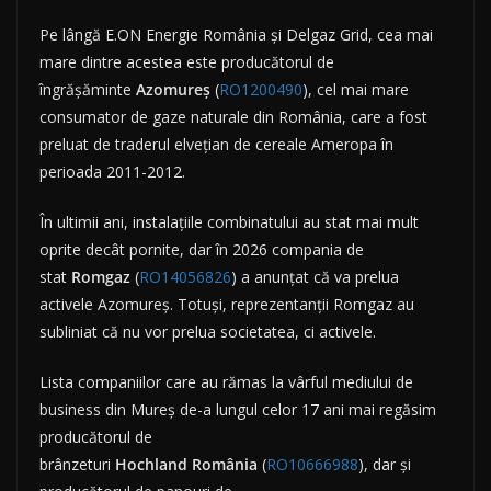
Pe lângă E.ON Energie România și Delgaz Grid, cea mai
mare dintre acestea este producătorul de
îngrășăminte
Azomureș
(
RO1200490
), cel mai mare
consumator de gaze naturale din România, care a fost
preluat de traderul elvețian de cereale Ameropa în
perioada 2011-2012.
În ultimii ani, instalațiile combinatului au stat mai mult
oprite decât pornite, dar în 2026 compania de
stat
Romgaz
(
RO14056826
) a anunțat că va prelua
activele Azomureș. Totuși, reprezentanții Romgaz au
subliniat că nu vor prelua societatea, ci activele.
Lista companiilor care au rămas la vârful mediului de
business din Mureș de-a lungul celor 17 ani mai regăsim
producătorul de
brânzeturi
Hochland
România
(
RO10666988
), dar și