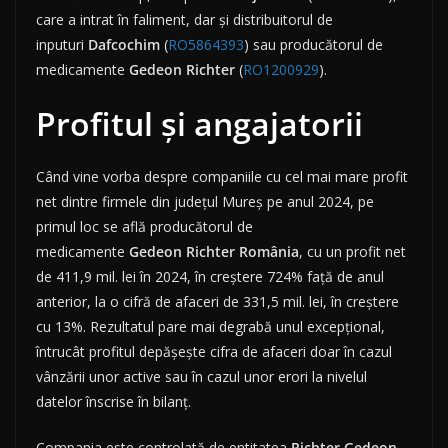
care a intrat în faliment, dar și distribuitorul de
inputuri
Dafcochim
(
RO5864393
) sau producătorul de
medicamente
Gedeon Richter
(
RO1200929
).
Profitul și angajatorii
Când vine vorba despre companiile cu cel mai mare profit
net dintre firmele din județul Mureș pe anul 2024, pe
primul loc se află producătorul de
medicamente
Gedeon
Richter
România
, cu un profit net
de 411,9 mil. lei în 2024, în creștere 724% față de anul
anterior, la o cifră de afaceri de 331,5 mil. lei, în creștere
cu 13%. Rezultatul pare mai degrabă unul excepțional,
întrucât profitul depășește cifra de afaceri doar în cazul
vânzării unor active sau în cazul unor erori la nivelul
datelor înscrise în bilanț.
Compania este controlată de entitatea
Richter Gedeon