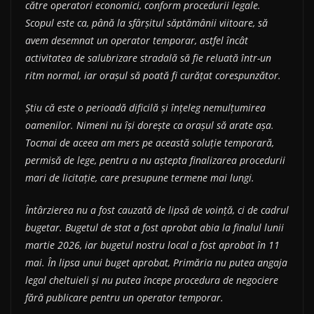
către operatori economici, conform procedurii legale.
Scopul este ca, până la sfârșitul săptămânii viitoare, să
avem desemnat un operator temporar, astfel încât
activitatea de salubrizare stradală să fie reluată într-un
ritm normal, iar orașul să poată fi curățat corespunzător.
Știu că este o perioadă dificilă și înțeleg nemulțumirea
oamenilor. Nimeni nu își dorește ca orașul să arate așa.
Tocmai de aceea am mers pe această soluție temporară,
permisă de lege, pentru a nu aștepta finalizarea procedurii
mari de licitație, care presupune termene mai lungi.
Întârzierea nu a fost cauzată de lipsă de voință, ci de cadrul
bugetar. Bugetul de stat a fost aprobat abia la finalul lunii
martie 2026, iar bugetul nostru local a fost aprobat în 11
mai. În lipsa unui buget aprobat, Primăria nu putea angaja
legal cheltuieli și nu putea începe procedura de negociere
fără publicare pentru un operator temporar.