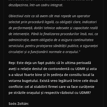
deszăpezirea, într-un cadru integrat.
Obiectivul este ca să avem cât mai repede un operator
selectat prin procedură legală, cu obligații clare, indicatori
de performanță, dotări tehnice adecvate și capacitate reală
de intervenție. Până la finalizarea procedurilor însă, noi, ca
administrație, avem obligația de a asigura continuitatea
serviciului, pentru protejarea sănătății publice, a siguranței
circulației și a funcționării normale a orașului.”
Rep: Este deja un fapt public că în ultima perioadă
aveți o relație destul de contondentă cu UDMR și asta
s-a văzut foarte bine și în ședința de consiliu local la
votarea bugetului. Există vreo legătură între cele două
conflicte: cel al stabilirii firmei care va face curățenie
pe străzile orașului și respectiv războiul cu UDMR?
So
ó
s Zolt
á
n: