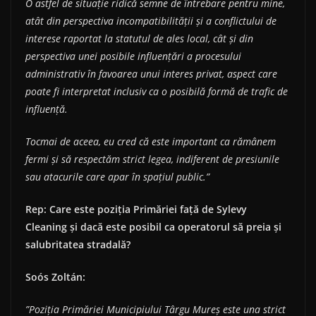
O astfel de situație ridică semne de întrebare pentru mine,
atât din perspectiva incompatibilității și a conflictului de
interese raportat la statutul de ales local, cât și din
perspectiva unei posibile influențări a procesului
administrativ în favoarea unui interes privat, aspect care
poate fi interpretat inclusiv ca o posibilă formă de trafic de
influență.
Tocmai de aceea, eu cred că este important ca rămânem
fermi și să respectăm strict legea, indiferent de presiunile
sau atacurile care apar în spațiul public.”
Rep: Care este poziția Primăriei față de Sylevy
Cleaning și dacă este posibil ca operatorul să preia și
salubritatea stradală?
So
ó
s Zolt
á
n:
”Poziția Primăriei Municipiului Târgu Mureș este una strict