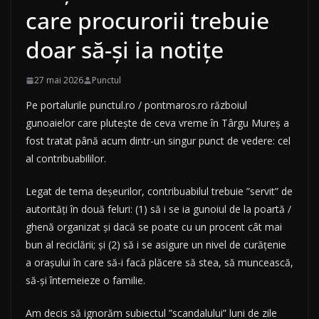
care procurorii trebuie
doar să-și ia notițe
27 mai 2026
Punctul
Pe portalurile punctul.ro / pontmaros.ro războiul
gunoaielor care plutește de ceva vreme în Târgu Mureș a
fost tratat până acum dintr-un singur punct de vedere: cel
al contribuabililor.
Legat de tema deșeurilor, contribuabilul trebuie ”servit” de
autorități în două feluri: (1) să i se ia gunoiul de la poartă /
ghenă organizat și dacă se poate cu un procent cât mai
bun al reciclării; și (2) să i se asigure un nivel de curățenie
a orașului în care să-i facă plăcere să stea, să muncească,
să-și întemeieze o familie.
Am decis să ignorăm subiectul ”scandalului” luni de zile