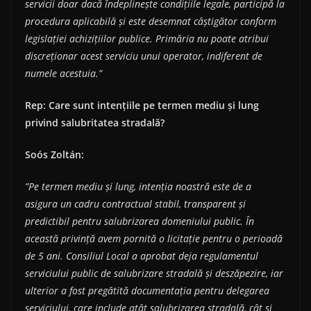
servicii doar dacă îndeplinește condițiile legale, participă la
procedura aplicabilă și este desemnat câștigător conform
legislației achizițiilor publice. Primăria nu poate atribui
discreționar acest serviciu unui operator, indiferent de
numele acestuia.”
Rep: Care sunt intențiile pe termen mediu și lung
privind salubritatea stradală?
So
ó
s Zolt
á
n:
”Pe termen mediu și lung, intenția noastră este de a
asigura un cadru contractual stabil, transparent și
predictibil pentru salubrizarea domeniului public. În
această privință avem pornită o licitație pentru o perioadă
de 5 ani. Consiliul Local a aprobat deja regulamentul
serviciului public de salubrizare stradală și deszăpezire, iar
ulterior a fost pregătită documentația pentru delegarea
serviciului, care include atât salubrizarea stradală, cât și