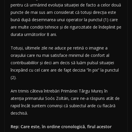
pentru că urmărind evoluția situației de facto a celor două
puncte de mai sus am considerat că totuși direcția este
bună după desemnarea unui operator la punctul (1) care
are multe condiții tehnice și de rigurozitate de îndeplinit pe
durata următorilor 8 ani.
Totuși, ultimele zile ne aduce pe retină o imagine a
orașului care nu mai satisface minimul de confort al
contribuabililor și deci am decis să luăm pulsul situației
începând cu cel care are de fapt decizia ”în pix” la punctul
(2).
Am trimis câteva întrebări Primăriei Târgu Mureș în
atenția primarului Soós Zoltán, care ne-a răspuns atât de
rapid încât suntem convinși că subiectul arde cu flacără
deschisă.
Rep: Care este, în ordine cronologică, firul acestor