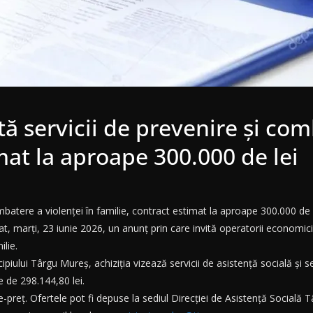
 servicii de prevenire și comb
mat la aproape 300.000 de lei
batere a violenței în familie, contract estimat la aproape 300.000 de 
t, marți, 23 iunie 2026, un anunț prin care invită operatorii economici
ilie.
cipiului Târgu Mureș, achiziția vizează servicii de asistență socială și 
e de 298.144,80 lei.
ate-preț. Ofertele pot fi depuse la sediul Direcției de Asistență Socia