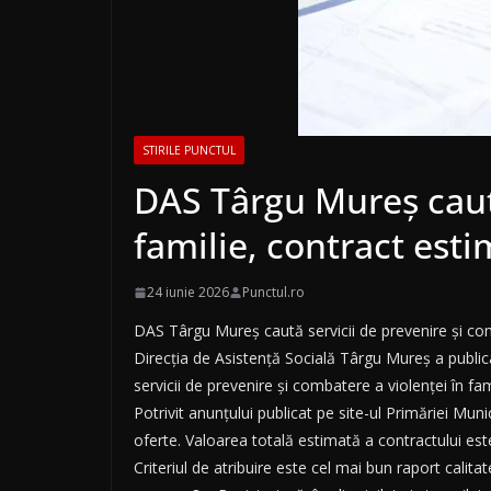
STIRILE PUNCTUL
DAS Târgu Mureș caută
familie, contract esti
24 iunie 2026
Punctul.ro
DAS Târgu Mureș caută servicii de prevenire și com
Direcția de Asistență Socială Târgu Mureș a publica
servicii de prevenire și combatere a violenței în fam
Potrivit anunțului publicat pe site-ul Primăriei Muni
oferte. Valoarea totală estimată a contractului est
Criteriul de atribuire este cel mai bun raport calit