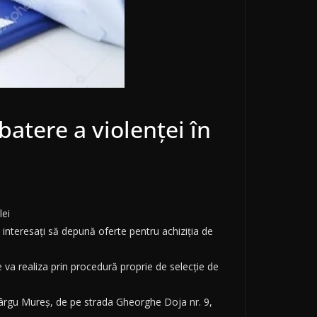
atere a violenței în
lei
 interesați să depună oferte pentru achiziția de
se va realiza prin procedură proprie de selecție de
lă Târgu Mureș, de pe strada Gheorghe Doja nr. 9,