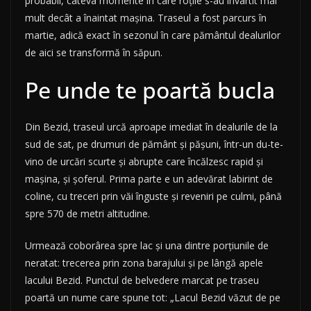
probabil, câteva momente în care roțile s-au învârtit mai
mult decât a înaintat mașina. Traseul a fost parcurs în
martie, adică exact în sezonul în care pământul dealurilor
de aici se transformă în săpun.
Pe unde te poartă bucla
Din Bezid, traseul urcă aproape imediat în dealurile de la
sud de sat, pe drumuri de pământ și pășuni, într-un du-te-
vino de urcări scurte și abrupte care încălzesc rapid și
mașina, și șoferul. Prima parte e un adevărat labirint de
coline, cu treceri prin văi înguste și reveniri pe culmi, până
spre 570 de metri altitudine.
Urmează coborârea spre lac și una dintre porțiunile de
neratat: trecerea prin zona barajului și pe lângă apele
lacului Bezid. Punctul de belvedere marcat pe traseu
poartă un nume care spune tot: „Lacul Bezid văzut de pe