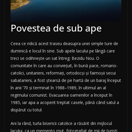
Povestea de sub ape
Ceea ce ridică acest traseu deasupra unei simple ture de
duminică e locul în sine. Sub apele lacului pe lângă care
treci se odihnește un sat întreg: Bezidu Nou. O
comunitate în care au conviețuit, în bună pace, romano-
catolici, unitarieni, reformați, ortodocși și faimoșii secui
sabatarieni, a fost ștearsă de pe hartă de un baraj început
în anii ’70 și terminat în 1988–1989, în ultimul an al
regimului comunist. Evacuarea oamenilor a început în
1985, iar apa a acoperit treptat casele, până când satul a
dispărut cu totul.
Ani la rând, turla bisericii catolice a răsărit din mijlocul
lacului, ca un memento mut, fotografiat de mii de turiști.