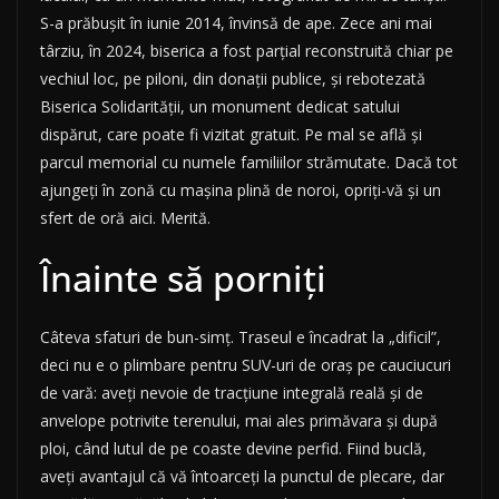
S-a prăbușit în iunie 2014, învinsă de ape. Zece ani mai
târziu, în 2024, biserica a fost parțial reconstruită chiar pe
vechiul loc, pe piloni, din donații publice, și rebotezată
Biserica Solidarității, un monument dedicat satului
dispărut, care poate fi vizitat gratuit. Pe mal se află și
parcul memorial cu numele familiilor strămutate. Dacă tot
ajungeți în zonă cu mașina plină de noroi, opriți-vă și un
sfert de oră aici. Merită.
Înainte să porniți
Câteva sfaturi de bun-simț. Traseul e încadrat la „dificil”,
deci nu e o plimbare pentru SUV-uri de oraș pe cauciucuri
de vară: aveți nevoie de tracțiune integrală reală și de
anvelope potrivite terenului, mai ales primăvara și după
ploi, când lutul de pe coaste devine perfid. Fiind buclă,
aveți avantajul că vă întoarceți la punctul de plecare, dar