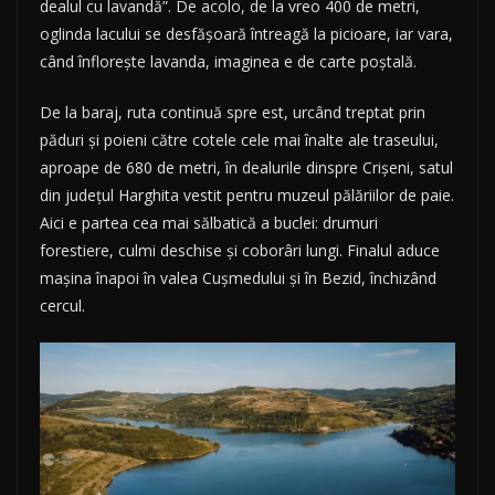
dealul cu lavandă”. De acolo, de la vreo 400 de metri,
oglinda lacului se desfășoară întreagă la picioare, iar vara,
când înflorește lavanda, imaginea e de carte poștală.
De la baraj, ruta continuă spre est, urcând treptat prin
păduri și poieni către cotele cele mai înalte ale traseului,
aproape de 680 de metri, în dealurile dinspre Crișeni, satul
din județul Harghita vestit pentru muzeul pălăriilor de paie.
Aici e partea cea mai sălbatică a buclei: drumuri
forestiere, culmi deschise și coborâri lungi. Finalul aduce
mașina înapoi în valea Cușmedului și în Bezid, închizând
cercul.