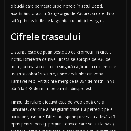
o buclă care pornește și se încheie în satul Bezid,
aparținând orașului Sângeorgiu de Pădure, și care dă o
raită prin dealurile de la granița cu județul Harghita.
Cifrele traseului
Distanța este de puțin peste 30 de kilometri, în circuit
închis. Diferența de nivel urcată se apropie de 930 de
metri, adunată nu dintr-o singură cățărare, ci din zeci de
urcări și coborâri scurte, tipice dealurilor din zona
Târnavei Mici. Altitudinile merg de la 364 de metri, în văi,
până la 678 de metri pe culmile dinspre est.
Timpul de rulare efectivă este de vreo două ore și
jumătate, dar cine a înregistrat traseul a petrecut pe el
aproape șase ore. Diferența spune povestea adevărată:
opriri pentru peisaj, porțiuni tehnice care se iau la pas și,