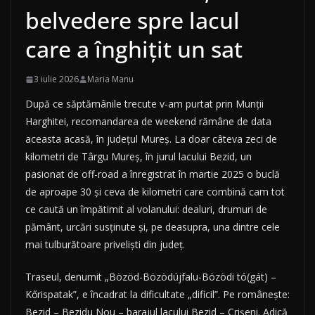
belvedere spre lacul
care a înghițit un sat
3 iulie 2026
Maria Manu
După ce săptămânile trecute v-am purtat prin Munții
Harghitei, recomandarea de weekend rămâne de data
aceasta acasă, în județul Mureș. La doar câteva zeci de
kilometri de Târgu Mureș, în jurul lacului Bezid, un
pasionat de off-road a înregistrat în martie 2025 o buclă
de aproape 30 și ceva de kilometri care combină cam tot
ce caută un împătimit al volanului: dealuri, drumuri de
pământ, urcări susținute și, pe deasupra, una dintre cele
mai tulburătoare priveliști din județ.
Traseul, denumit „Bözöd-Bözödújfalu-Bözödi tó(gát) –
Kőrispatak”, e încadrat la dificultate „dificil”. Pe românește:
Bezid – Bezidu Nou – barajul lacului Bezid – Crișeni. Adică